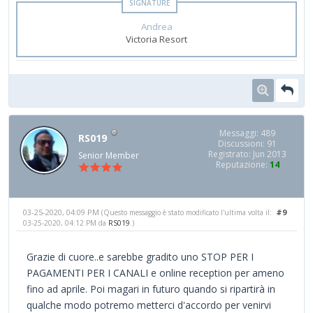
Andrea
Victoria Resort
Messaggi: 489
RS019
Discussioni: 91
Registrato: Jun 2013
Senior Member
Reputazione:
14
03-25-2020, 04:09 PM
#9
(Questo messaggio è stato modificato l'ultima volta il:
03-25-2020, 04:12 PM da
RS019
.)
Grazie di cuore..e sarebbe gradito uno STOP PER I
PAGAMENTI PER I CANALI e online reception per ameno
fino ad aprile. Poi magari in futuro quando si ripartirà in
qualche modo potremo metterci d'accordo per venirvi