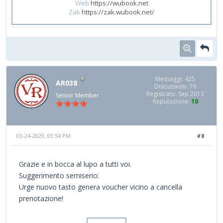
Web
https://wubook.net
Zak
https://zak.wubook.net/
Messaggi: 425
AR038
Discussioni: 79
Registrato: Sep 2013
Senior Member
Reputazione:
10
03-24-2020, 03:54 PM
#8
Grazie e in bocca al lupo a tutti voi.
Suggerimento semiserio:
Urge nuovo tasto genera voucher vicino a cancella
prenotazione!