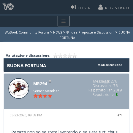
LOGIN
REGISTRATI
>
>
>
WuBook Community Forum
NEWS
💬 Idee Proposte e Discussioni
BUONA
FORTUNA
Valutazione discussione:
BUONA FORTUNA
Modi discussione
Messaggi: 276
MR294
Discussioni: 76
Registrato: Jan 2019
Senior Member
Reputazione:
8
03-23-2020, 09:38 PM
#1
Ragazzi non so se state lavorando o se siete tutti chiusi