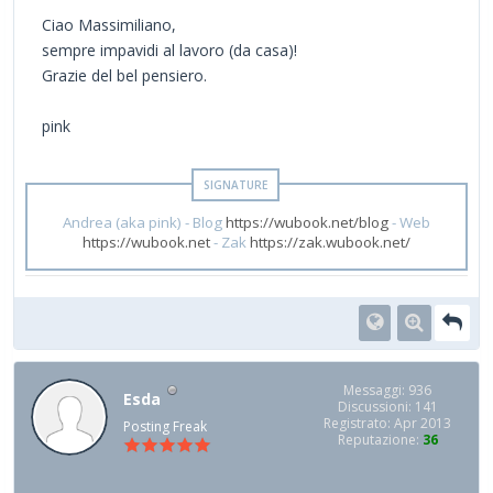
Ciao Massimiliano,
sempre impavidi al lavoro (da casa)!
Grazie del bel pensiero.
pink
Andrea (aka pink) - Blog
https://wubook.net/blog
- Web
https://wubook.net
- Zak
https://zak.wubook.net/
Messaggi: 936
Esda
Discussioni: 141
Registrato: Apr 2013
Posting Freak
Reputazione:
36