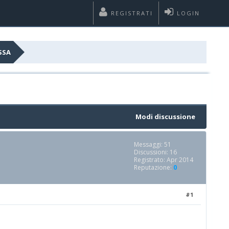
REGISTRATI
LOGIN
SSA
Modi discussione
Messaggi: 51
Discussioni: 16
Registrato: Apr 2014
Reputazione:
0
#1