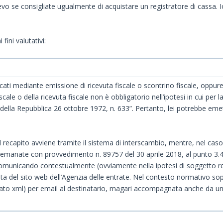
vo se consigliate ugualmente di acquistare un registratore di cassa. I
ini valutativi:
ficati mediante emissione di ricevuta fiscale o scontrino fiscale, oppure 
ale o della ricevuta fiscale non è obbligatorio nell’ipotesi in cui per 
della Repubblica 26 ottobre 1972, n. 633”. Pertanto, lei potrebbe emet
 recapito avviene tramite il sistema di interscambio, mentre, nel caso d
e, emanate con provvedimento n. 89757 del 30 aprile 2018, al punto 3.4
 comunicando contestualmente (ovviamente nella ipotesi di soggetto r
vata del sito web dell’Agenzia delle entrate. Nel contesto normativo 
ato xml) per email al destinatario, magari accompagnata anche da una c