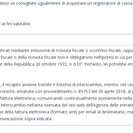
devo se consigliate ugualmente di acquistare un registratore di cassa.
 fini valutativi:
tificati mediante emissione di ricevuta fiscale o scontrino fiscale, oppur
scale o della ricevuta fiscale non è obbligatorio nell’ipotesi in cui pe
e della Repubblica 26 ottobre 1972, n. 633”. Pertanto, lei potrebbe em
il recapito avviene tramite il sistema di interscambio, mentre, nel caso 
ettroniche, emanate con provvedimento n. 89757 del 30 aprile 2018, al
 fattura elettronica, comunicando contestualmente (ovviamente nella ipo
terscambio nell’area riservata del sito web dell’Agenzia delle entrat
della fattura elettronica (formato xml) per email al destinatario, m
comunicazione sopra indicata.