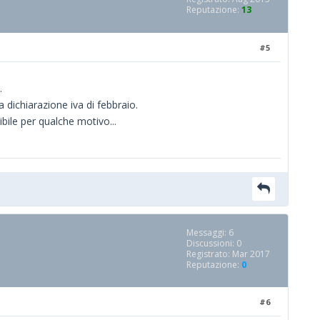
Reputazione:
13
#5
.
 dichiarazione iva di febbraio.
ibile per qualche motivo...
Messaggi: 6
Discussioni: 0
Registrato: Mar 2017
Reputazione:
0
#6