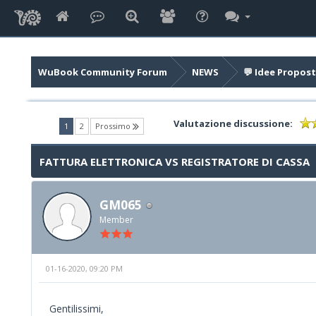
WuBook Community Forum
NEWS
💬 Idee Propost
Valutazione discussione:
(current)
1
2
Prossimo
FATTURA ELETTRONICA VS REGISTRATORE DI CASSA
GM065
Member
01-16-2020, 09:20 PM
Gentilissimi,