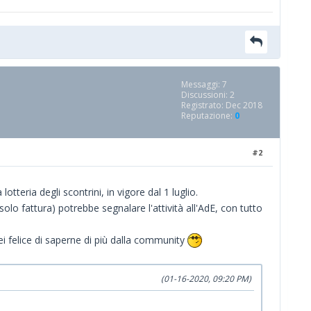
Messaggi: 7
Discussioni: 2
Registrato: Dec 2018
Reputazione:
0
#2
tteria degli scontrini, in vigore dal 1 luglio.
olo fattura) potrebbe segnalare l'attività all'AdE, con tutto
ei felice di saperne di più dalla community
(01-16-2020, 09:20 PM)