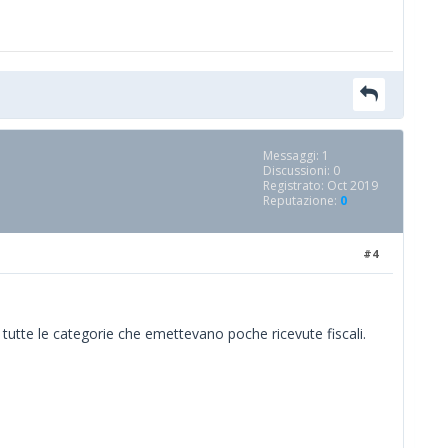
Messaggi: 1
Discussioni: 0
Registrato: Oct 2019
Reputazione:
0
#4
 tutte le categorie che emettevano poche ricevute fiscali.