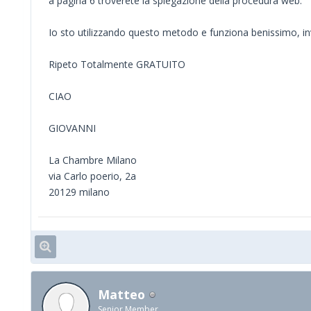
a pagina 6 troverete la spiegazione della procedura web.
Io sto utilizzando questo metodo e funziona benissimo, inv
Ripeto Totalmente GRATUITO
CIAO
GIOVANNI
La Chambre Milano
via Carlo poerio, 2a
20129 milano
Matteo
Senior Member