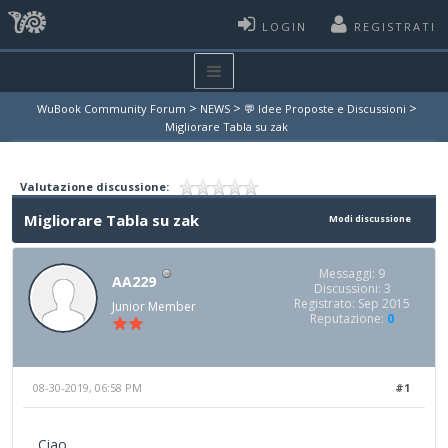
LOGIN
REGISTRATI
>
>
>
WuBook Community Forum
NEWS
💬 Idee Proposte e Discussioni
Migliorare Tabla su zak
Valutazione discussione:
Migliorare Tabla su zak
Modi discussione
Messaggi: 9
AA229
Discussioni: 3
Registrato: Sep 2015
Junior Member
Reputazione:
0
08-30-2019, 06:58 PM
#1
Ciao,