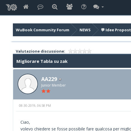
WuBook Community Forum
NEWS
💬 Idee Propost
Valutazione discussione:
Migliorare Tabla su zak
AA229
Junior Member
08-30-2019, 06:58 PM
Ciao,
volevo chiedere se fosse possibile fare qualcosa per miglior