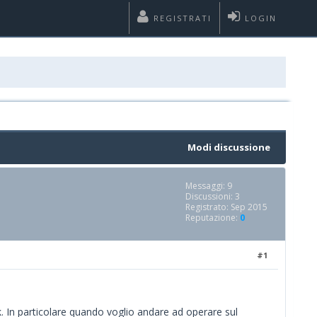
REGISTRATI
LOGIN
Modi discussione
Messaggi: 9
Discussioni: 3
Registrato: Sep 2015
Reputazione:
0
#1
ok. In particolare quando voglio andare ad operare sul