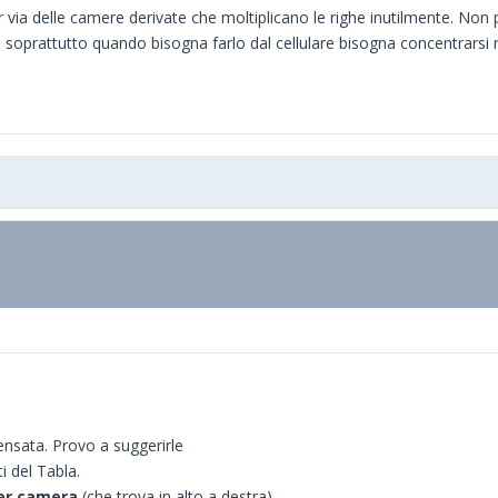
via delle camere derivate che moltiplicano le righe inutilmente. Non
oprattutto quando bisogna farlo dal cellulare bisogna concentrarsi 
ensata. Provo a suggerirle
i del Tabla.
per camera
(che trova in alto a destra).