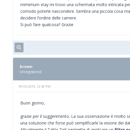
mimimum stay mi trovo una schermata molto intricata per 
comodo poterle nascondere. Sembra una piccola cosa ma s
decidere l’ordine delle camere.
Si può fare qualcosa? Grazie
brown
Unregistered
09-05-2019, 12:50 PM
Buon giorno,
grazie per il suggerimento. La sua osservazione è molto s
una soluzione che forse può semplificarle la visione dei dat
Attualmente il Tabla ZaK permette di applicare un
filtro 