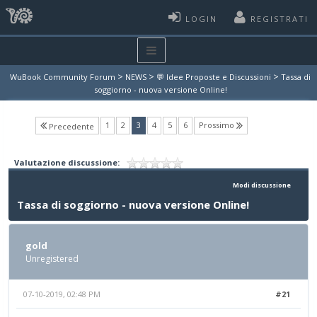
LOGIN
REGISTRATI
>
>
>
WuBook Community Forum
NEWS
💬 Idee Proposte e Discussioni
Tassa di
soggiorno - nuova versione Online!
(current)
1
2
3
4
5
6
Prossimo
Precedente
Valutazione discussione:
Modi discussione
Tassa di soggiorno - nuova versione Online!
gold
Unregistered
07-10-2019, 02:48 PM
#21