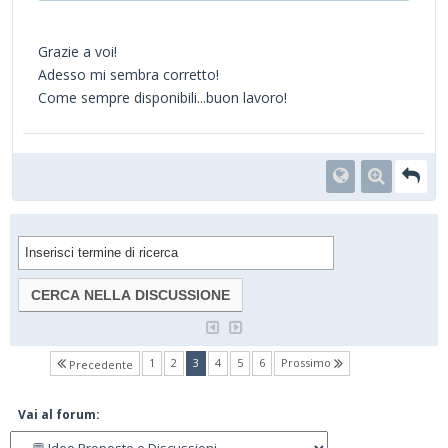
Grazie a voi!
Adesso mi sembra corretto!
Come sempre disponibili...buon lavoro!
(current)
1
2
3
4
5
6
Prossimo
Precedente
Vai al forum: