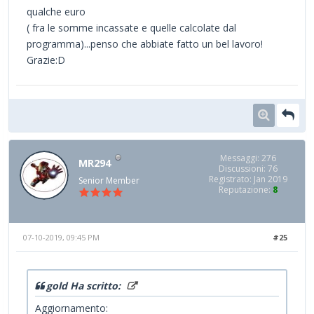
qualche euro
( fra le somme incassate e quelle calcolate dal
programma)...penso che abbiate fatto un bel lavoro!
Grazie:D
Messaggi: 276
MR294
Discussioni: 76
Registrato: Jan 2019
Senior Member
Reputazione:
8
07-10-2019, 09:45 PM
#25
gold Ha scritto:
Aggiornamento: