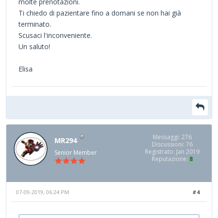
molte prenotazioni.
Ti chiedo di pazientare fino a domani se non hai già
terminato.
Scusaci l'inconveniente.
Un saluto!
Elisa
Messaggi: 276
MR294
Discussioni: 76
Registrato: Jan 2019
Senior Member
Reputazione:
8
07-09-2019, 06:24 PM
#4