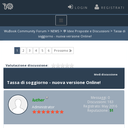
LOGIN
REGISTRATI
>
>
>
WuBook Community Forum
NEWS
💬 Idee Proposte e Discussioni
Tassa di
soggiorno - nuova versione Online!
(current)
1
2
3
4
5
6
Prossimo
Valutazione discussione:
Modi discussione
Tassa di soggiorno - nuova versione Online!
Messaggi: 0
luther
Discussioni: 183
Registrato: May 2016
Administrator
Reputazione:
51