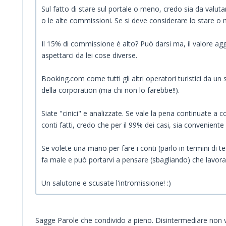
Sul fatto di stare sul portale o meno, credo sia da valut
o le alte commissioni. Se si deve considerare lo stare o 
Il 15% di commissione é alto? Può darsi ma, il valore ag
aspettarci da lei cose diverse.
Booking.com come tutti gli altri operatori turistici da un 
della corporation (ma chi non lo farebbe!!).
Siate "cinici" e analizzate. Se vale la pena continuate a
conti fatti, credo che per il 99% dei casi, sia conveniente
Se volete una mano per fare i conti (parlo in termini di 
fa male e può portarvi a pensare (sbagliando) che lavorar
Un salutone e scusate l'intromissione! :)
Sagge Parole che condivido a pieno. Disintermediare non vuo