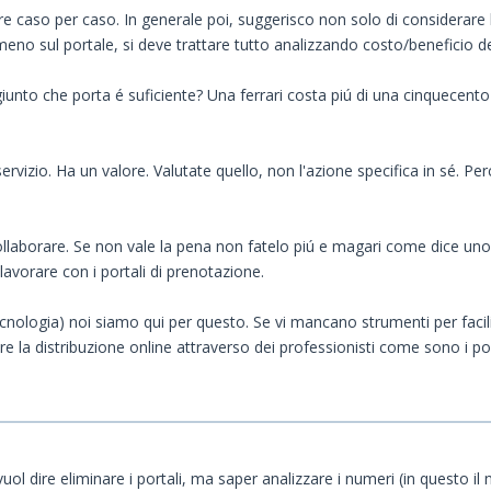
are caso per caso. In generale poi, suggerisco non solo di considerare 
meno sul portale, si deve trattare tutto analizzando costo/beneficio de
giunto che porta é suficiente? Una ferrari costa piú di una cinquece
servizio. Ha un valore. Valutate quello, non l'azione specifica in sé. P
 collaborare. Se non vale la pena non fatelo piú e magari come dice uno
 lavorare con i portali di prenotazione.
tecnologia) noi siamo qui per questo. Se vi mancano strumenti per facil
e la distribuzione online attraverso dei professionisti come sono i por
l dire eliminare i portali, ma saper analizzare i numeri (in questo il