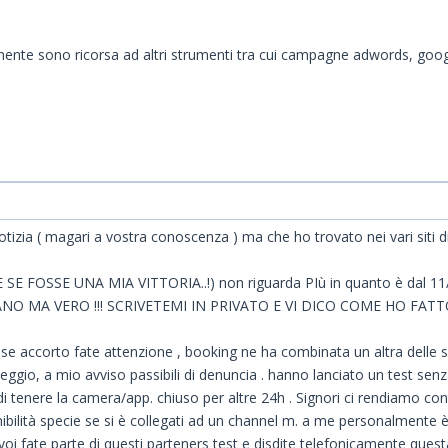
mente sono ricorsa ad altri strumenti tra cui campagne adwords, goo
a ( magari a vostra conoscenza ) ma che ho trovato nei vari si
E FOSSE UNA MIA VITTORIA..!) non riguarda PIù in quanto è dal 11
 STRANO MA VERO !!! SCRIVETEMI IN PRIVATO E VI DICO COME HO FATT
fosse accorto fate attenzione , booking ne ha combinata un altra delle
ggio, a mio avviso passibili di denuncia . hanno lanciato un test senza
 di tenere la camera/app. chiuso per altre 24h . Signori ci rendiamo co
nibilità specie se si è collegati ad un channel m. a me personalmente
che voi fate parte di questi parteners test e disdite telefonicamente 