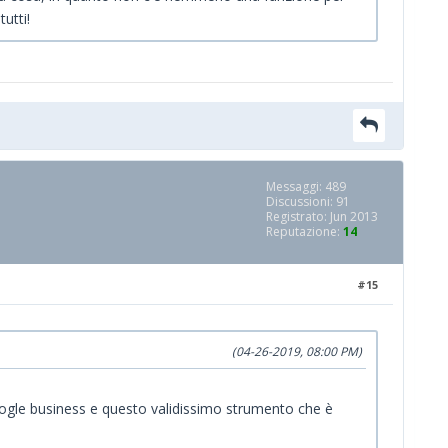
utti!
Messaggi: 489
Discussioni: 91
Registrato: Jun 2013
Reputazione:
14
#15
(04-26-2019, 08:00 PM)
ogle business e questo validissimo strumento che è