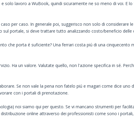
B e solo lavoro a WuBook, quindi sicuramente ne so meno di voi. E lo 
e caso per caso. In generale poi, suggerisco non solo di considerare le
 sul portale, si deve trattare tutto analizzando costo/beneficio delle 
unto che porta é suficiente? Una ferrari costa piú di una cinquecento
rvizio. Ha un valore. Valutate quello, non l'azione specifica in sé. Per
ollaborare. Se non vale la pena non fatelo piú e magari come dice uno d
avorare con i portali di prenotazione.
cnologia) noi siamo qui per questo. Se vi mancano strumenti per facilit
distribuzione online attraverso dei professionisti come sono i portali