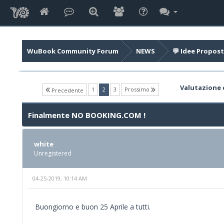
WuBook Community Forum
NEWS
💬 Idee Propost
Valutazione 
(current)
1
2
3
Prossimo
Precedente
Finalmente NO BOOKING.COM !
white
Unregistered
04-25-2019, 10:14 AM
Buongiorno e buon 25 Aprile a tutti.