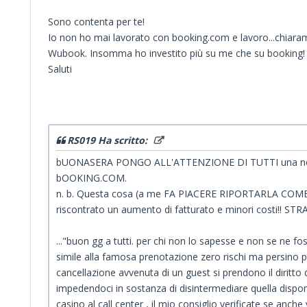
Sono contenta per te!
Io non ho mai lavorato con booking.com e lavoro...chiara
Wubook. Insomma ho investito più su me che su booking!
Saluti
RS019 Ha scritto:
bUONASERA PONGO ALL'ATTENZIONE DI TUTTI una notizi
bOOKING.COM.
n. b. Questa cosa (a me FA PIACERE RIPORTARLA COME S
riscontrato un aumento di fatturato e minori costi!!
..."buon gg a tutti. per chi non lo sapesse e non se ne 
simile alla famosa prenotazione zero rischi ma persino pe
cancellazione avvenuta di un guest si prendono il diritto
impedendoci in sostanza di disintermediare quella dispo
casino al call center , il mio consiglio verificate se an