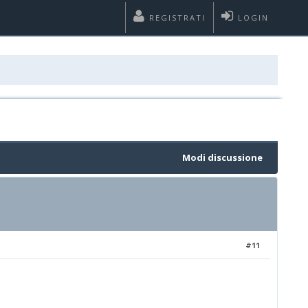
REGISTRATI
LOGIN
Modi discussione
#11