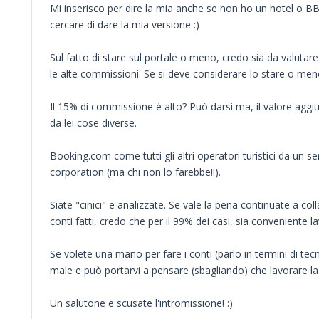
Mi inserisco per dire la mia anche se non ho un hotel o B
cercare di dare la mia versione :)
Sul fatto di stare sul portale o meno, credo sia da valutar
le alte commissioni. Se si deve considerare lo stare o meno
Il 15% di commissione é alto? Può darsi ma, il valore aggi
da lei cose diverse.
Booking.com come tutti gli altri operatori turistici da un se
corporation (ma chi non lo farebbe!!).
Siate "cinici" e analizzate. Se vale la pena continuate a c
conti fatti, credo che per il 99% dei casi, sia conveniente l
Se volete una mano per fare i conti (parlo in termini di te
male e può portarvi a pensare (sbagliando) che lavorare la 
Un salutone e scusate l'intromissione! :)