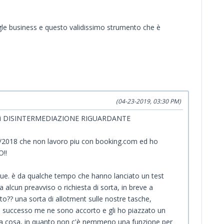
gle business e questo validissimo strumento che è
(04-23-2019, 03:30 PM)
ti di DISINTERMEDIAZIONE RIGUARDANTE
/2018 che non lavoro piu con booking.com ed ho
O!!
 sue. è da qualche tempo che hanno lanciato un test
 alcun preavviso o richiesta di sorta, in breve a
nto?? una sorta di allotment sulle nostre tasche,
 è successo me ne sono accorto e gli ho piazzato un
questa cosa, in quanto non c'è nemmeno una funzione per