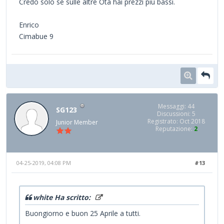
Credo solo se sulle altre Ota hai prezzi più bassi.
Enrico
Cimabue 9
Messaggi: 44
SG123
Discussioni: 5
Registrato: Oct 2018
Junior Member
Reputazione:
2
04-25-2019, 04:08 PM
#13
white Ha scritto:
Buongiorno e buon 25 Aprile a tutti.