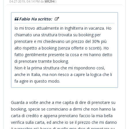
04-27-2019, 04:14 PM da
MR294
.)
Fabio Ha scritto:
Io mi trovo attualmente in Inghilterra in vacanza. Ho
chiamato una struttura trovata su booking per
prenotare e mi chiedevano un prezzo del 30% più
alto rispetto a booking (senza offerte o sconti). Ho
fatto gentilmente presente la cosa e mi hanno detto
di prenotare tramite booking.
Non è la prima struttura che mi rispondono così,
anche in Italia, ma non riesco a capire la logica che li
fa agire in questo modo.
Guarda a volte anche a me capita di dire di prenotare su
booking, specie se cominciano a dirmi che non hanno la
carta di credito e appena prenotano faccio la mia bella
verifica sulla carta, ed anche io se il prezzo che mi danno
è parecchio più basso di quello mio dico di prenotare su