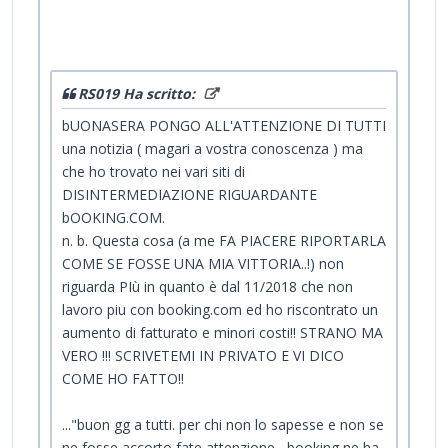
RS019 Ha scritto:
bUONASERA PONGO ALL'ATTENZIONE DI TUTTI
una notizia ( magari a vostra conoscenza ) ma
che ho trovato nei vari siti di
DISINTERMEDIAZIONE RIGUARDANTE
bOOKING.COM.
n. b. Questa cosa (a me FA PIACERE RIPORTARLA
COME SE FOSSE UNA MIA VITTORIA..!) non
riguarda PIù in quanto è dal 11/2018 che non
lavoro piu con booking.com ed ho riscontrato un
aumento di fatturato e minori costi!! STRANO MA
VERO !!! SCRIVETEMI IN PRIVATO E VI DICO
COME HO FATTO!!
..."buon gg a tutti. per chi non lo sapesse e non se
ne fosse accorto fate attenzione , booking ne ha