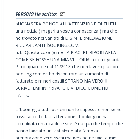
RS019 Ha scritto:
bUONASERA PONGO ALL'ATTENZIONE DI TUTTI
una notizia ( magari a vostra conoscenza ) ma che
ho trovato nei vari siti di DISINTERMEDIAZIONE
RIGUARDANTE bOOKING.COM.
n. b. Questa cosa (a me FA PIACERE RIPORTARLA
COME SE FOSSE UNA MIA VITTORIA..!) non riguarda
PIù in quanto è dal 11/2018 che non lavoro piu con
booking.com ed ho riscontrato un aumento di
fatturato e minori costi!! STRANO MA VERO !!!
SCRIVETEMI IN PRIVATO E VI DICO COME HO
FATTO!!
..."buon gg a tutti. per chi non lo sapesse e non se ne
fosse accorto fate attenzione , booking ne ha
combinata un altra delle sue. è da qualche tempo che
hanno lanciato un test simile alla famosa
prenotazione zero rischi ma persino peggio, a mio