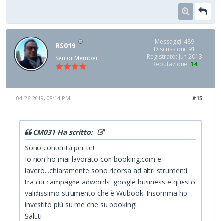
Messaggi: 489
RS019
Discussioni: 91
Registrato: Jun 2013
Senior Member
Reputazione:
14
04-26-2019, 08:14 PM
#15
CM031 Ha scritto:
Sono contenta per te!
Io non ho mai lavorato con booking.com e
lavoro...chiaramente sono ricorsa ad altri strumenti
tra cui campagne adwords, google business e questo
validissimo strumento che è Wubook. Insomma ho
investito più su me che su booking!
Saluti