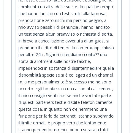
combinata un altra delle sue. è da qualche tempo
che hanno lanciato un test simile alla famosa
prenotazione zero rischi ma persino peggio, a
mio avviso passibili di denuncia . hanno lanciato
un test senza alcun preavviso o richiesta di sorta,
in breve a cancellazione avvenuta di un guest si
prendono il diritto di tenere la camera/app. chiuso
per altre 24h . Signori ci rendiamo conto?? una
sorta di allotment sulle nostre tasche,
impedendoci in sostanza di disintermediare quella
disponibilità specie se si è collegati ad un channel
m. a me personalmente è successo me ne sono
accorto e gli ho piazzato un casino al call center ,
il mio consiglio verificate se anche voi fate parte
di questi parteners test e disdite telefonicamente
questa cosa, in quanto non c'è nemmeno una
funzione per farlo da extranet.. stanno superando
il limite ormai , è proprio vero che lentamente
stanno perdendo terreno.. buona serata a tutti!