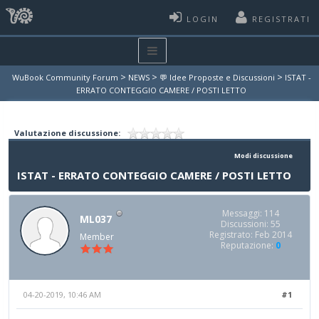
LOGIN
REGISTRATI
>
>
>
WuBook Community Forum
NEWS
💬 Idee Proposte e Discussioni
ISTAT -
ERRATO CONTEGGIO CAMERE / POSTI LETTO
Valutazione discussione:
Modi discussione
ISTAT - ERRATO CONTEGGIO CAMERE / POSTI LETTO
Messaggi: 114
ML037
Discussioni: 55
Registrato: Feb 2014
Member
Reputazione:
0
04-20-2019, 10:46 AM
#1