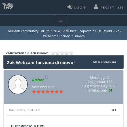
LOGIN
REGISTRATI
>
>
>
WuBook Community Forum
NEWS
💬 Idee Proposte e Discussioni
Zak
Webcam funziona di nuovo!
Valutazione discussione:
Zak Webcam funziona di nuovo!
Modi discussione
Messaggi: 0
luther
Discussioni: 183
Registrato: May 2016
Administrator
Reputazione:
51
04-16-2019, 10:49 AM
#1
Buongiorno a tutti,