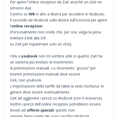
Per aprire l'online reception da ZaK anzichè un click ne
servono due:
Il primo su
WB
in alto a destra per accedere in WuBook,
Il secondo da WuBook sulla destra sull'iconcina per aprire
l'
online reception
.
(Personalmente non credo che, per ora, valga la pena
mettere il link alla OR
su ZaK per risparimare solo un click).
l link a
youbook
non mi sembra utile in quanto ZaK ha
un sistema più evoluto di inserimento
di prenotazioni manuali. Lo strumento
"giusto"
per
inserire prenotazioni manuali deve essere
ZaK, non youbook.
L'importazione delle tariffe da tabla la vedo rischiosa: In
genere deve essere eventualmente
ZaK ad aggiorare i prezzi su WuBook (non il viceversa).
Inoltre i prezzi dell'online reception potrebbero essere
dovuti ad
offerte speciali
, queste non
sempre fanno parte dei
piani tariffari
WuBook.