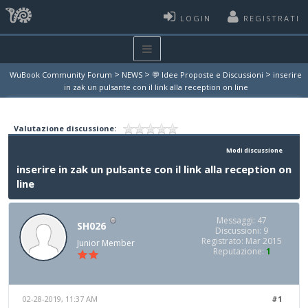
LOGIN
REGISTRATI
>
>
>
WuBook Community Forum
NEWS
💬 Idee Proposte e Discussioni
inserire
in zak un pulsante con il link alla reception on line
Valutazione discussione:
Modi discussione
inserire in zak un pulsante con il link alla reception on
line
Messaggi: 47
SH026
Discussioni: 9
Registrato: Mar 2015
Junior Member
Reputazione:
1
02-28-2019, 11:37 AM
#1