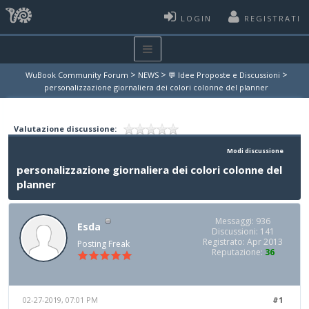
LOGIN
REGISTRATI
>
>
>
WuBook Community Forum
NEWS
💬 Idee Proposte e Discussioni
personalizzazione giornaliera dei colori colonne del planner
Valutazione discussione:
Modi discussione
personalizzazione giornaliera dei colori colonne del
planner
Messaggi: 936
Esda
Discussioni: 141
Registrato: Apr 2013
Posting Freak
Reputazione:
36
02-27-2019, 07:01 PM
#1