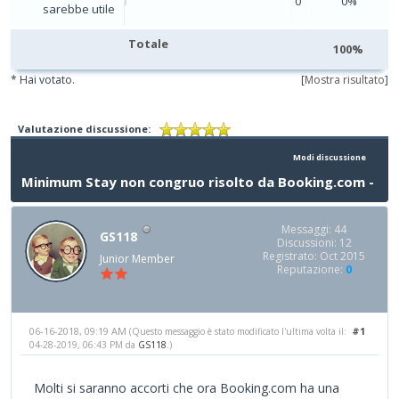
0
0%
sarebbe utile
Totale
100%
* Hai votato.
[
Mostra risultato
]
Valutazione discussione:
Modi discussione
Minimum Stay non congruo risolto da Booking.com -
Messaggi: 44
GS118
Discussioni: 12
Registrato: Oct 2015
Junior Member
Reputazione:
0
06-16-2018, 09:19 AM
#1
(Questo messaggio è stato modificato l'ultima volta il:
04-28-2019, 06:43 PM da
GS118
.)
Molti si saranno accorti che ora Booking.com ha una