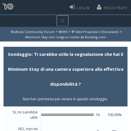
LOGIN
REGISTRATI
>
>
>
WuBook Community Forum
NEWS
💬 Idee Proposte e Discussioni
Minimum Stay non congruo risolto da Booking.com -
Sondaggio: Ti sarebbe utile la segnalazione che hai il
Minimum Stay di una camera superiore alla effettiva
disponibilità ?
Non hai i permessi per votare in questo sondaggio.
SI, mi sarebbe
16
100.00%
utile
NO, non mi