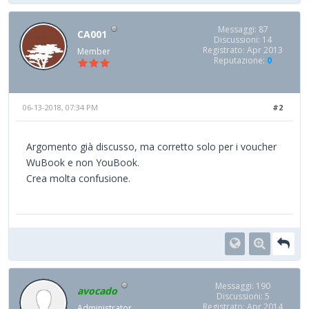
Messaggi: 87
CA001
Discussioni: 14
Registrato: Apr 2013
Member
Reputazione:
0
06-13-2018, 07:34 PM
#2
Argomento già discusso, ma corretto solo per i voucher
WuBook e non YouBook.
Crea molta confusione.
Messaggi: 190
avocado
Discussioni: 5
Registrato: Apr 2014
Administrator