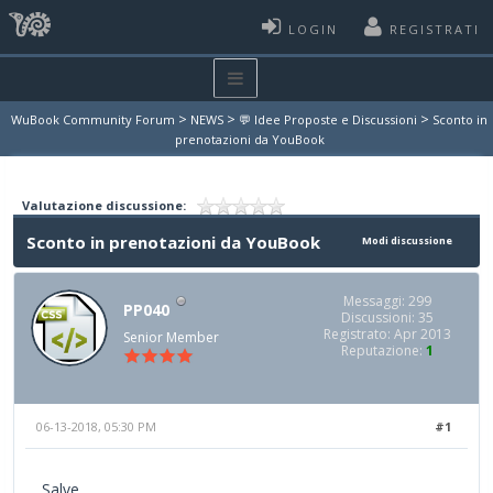
LOGIN
REGISTRATI
>
>
>
WuBook Community Forum
NEWS
💬 Idee Proposte e Discussioni
Sconto in
prenotazioni da YouBook
Valutazione discussione:
Sconto in prenotazioni da YouBook
Modi discussione
Messaggi: 299
PP040
Discussioni: 35
Registrato: Apr 2013
Senior Member
Reputazione:
1
06-13-2018, 05:30 PM
#1
Salve,