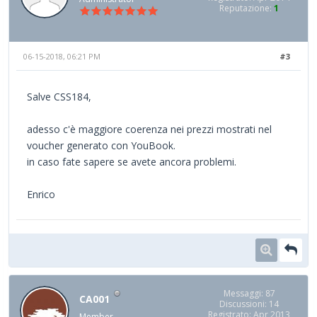
Reputazione:
1
06-15-2018, 06:21 PM
#3
Salve CSS184,
adesso c'è maggiore coerenza nei prezzi mostrati nel
voucher generato con YouBook.
in caso fate sapere se avete ancora problemi.
Enrico
Messaggi: 87
CA001
Discussioni: 14
Registrato: Apr 2013
Member