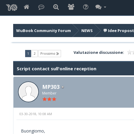
WuBook Community Forum
NEWS
💬 Idee Propost
Valutazione discussione:
(current)
1
2
Prossimo
Script contact sull'online reception
MP303
Member
03-30-2018, 10:08 AM
Buongiorno,