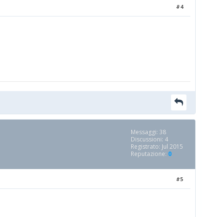
#4
Messaggi: 38
Discussioni: 4
Registrato: Jul 2015
Reputazione:
0
#5