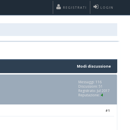
REGISTRATI
LOGIN
Modi discussione
Messaggi: 116
Discussioni: 51
Registrato: Jul 2017
Reputazione:
4
#1