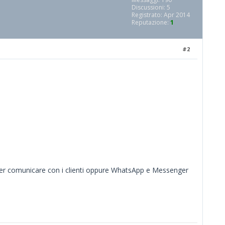
Discussioni: 5
Registrato: Apr 2014
Reputazione:
1
#2
) per comunicare con i clienti oppure WhatsApp e Messenger