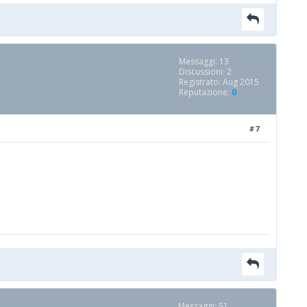
Messaggi: 13
Discussioni: 2
Registrato: Aug 2015
Reputazione:
0
#7
Messaggi: 51