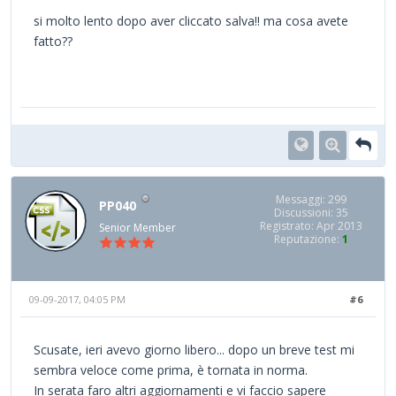
si molto lento dopo aver cliccato salva!! ma cosa avete
fatto??
Messaggi: 299
PP040
Discussioni: 35
Registrato: Apr 2013
Senior Member
Reputazione:
1
09-09-2017, 04:05 PM
#6
Scusate, ieri avevo giorno libero... dopo un breve test mi
sembra veloce come prima, è tornata in norma.
In serata faro altri aggiornamenti e vi faccio sapere