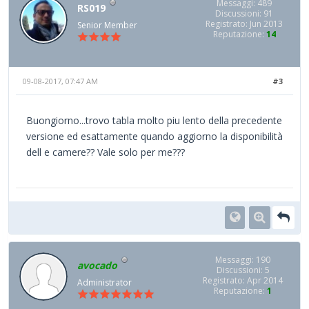
Messaggi: 489
RS019
Discussioni: 91
Registrato: Jun 2013
Senior Member
Reputazione:
14
09-08-2017, 07:47 AM
#3
Buongiorno...trovo tabla molto piu lento della precedente
versione ed esattamente quando aggiorno la disponibilità
dell e camere?? Vale solo per me???
Messaggi: 190
avocado
Discussioni: 5
Registrato: Apr 2014
Administrator
Reputazione:
1