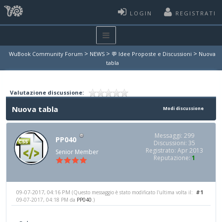
LOGIN
REGISTRATI
>
>
>
WuBook Community Forum
NEWS
💬 Idee Proposte e Discussioni
Nuova
tabla
Valutazione discussione:
Nuova tabla
Modi discussione
Messaggi: 299
PP040
Discussioni: 35
Registrato: Apr 2013
Senior Member
Reputazione:
1
09-07-2017, 04:16 PM
#1
(Questo messaggio è stato modificato l'ultima volta il:
09-07-2017, 04:18 PM da
PP040
.)