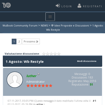
LOGIN
REGISTRATI
>
>
>
WuBook Community Forum
NEWS
💬 Idee Proposte e Discussioni
1 Agosto:
Wb Restyle
(current)
1
2
Prossimo
Valutazione discussione:
1 Agosto: Wb Restyle
Modi discussione
Messaggi: 0
luther
Discussioni: 183
Registrato: May 2016
Administrator
Reputazione:
51
07-11-2017, 05:05 PM
#1
(Questo messaggio è stato modificato l'ultima volta il:
07-11-2017, 05:19 PM da
yellow
.)