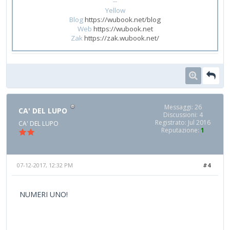
--
Yellow
Blog
https://wubook.net/blog
Web
https://wubook.net
Zak
https://zak.wubook.net/
Messaggi: 26
CA' DEL LUPO
Discussioni: 4
Registrato: Jul 2016
CA' DEL LUPO
Reputazione:
1
07-12-2017, 12:32 PM
#4
NUMERI UNO!