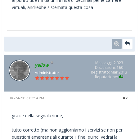
al punto due mi dà un'infinità di decimali per le camere
virtuali, andrebbe sistemata questa cosa
Messaggi: 2,923
yellow
Discussioni: 160
Registrato: Mar 2013
Administrator
Reputazione:
64
06-24-2017, 02:54 PM
#7
grazie della segnalazione,
tutto corretto (ma non aggiorniamo i servizi se non per
questioni emergenziali durante il fine, quindi vedrai la