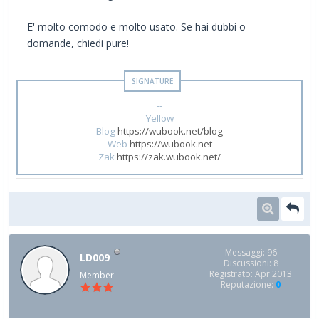
E' molto comodo e molto usato. Se hai dubbi o
domande, chiedi pure!
--
Yellow
Blog
https://wubook.net/blog
Web
https://wubook.net
Zak
https://zak.wubook.net/
Messaggi: 96
LD009
Discussioni: 8
Registrato: Apr 2013
Member
Reputazione:
0