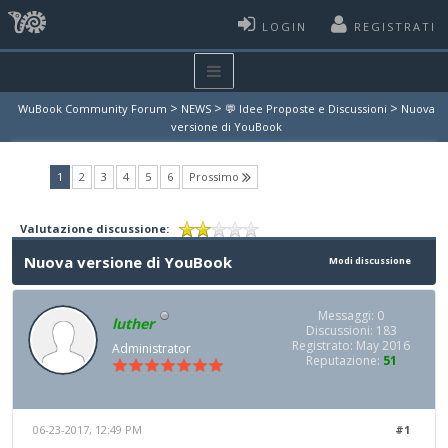
LOGIN
REGISTRATI
>
>
>
WuBook Community Forum
NEWS
💬 Idee Proposte e Discussioni
Nuova
versione di YouBook
(current)
1
2
3
4
5
6
Prossimo
Valutazione discussione:
Nuova versione di YouBook
Modi discussione
Messaggi: 0
luther
Discussioni: 183
Registrato: May 2016
Administrator
Reputazione:
51
06-23-2017, 12:49 PM
#1