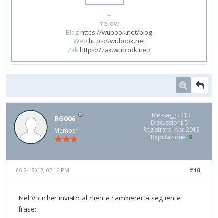
--
Yellow
Blog
https://wubook.net/blog
Web
https://wubook.net
Zak
https://zak.wubook.net/
Messaggi: 213
RG006
Discussioni: 51
Registrato: Apr 2013
Member
Reputazione:
3
06-24-2017, 07:16 PM
#10
Nel Voucher inviato al cliente cambierei la seguente
frase: