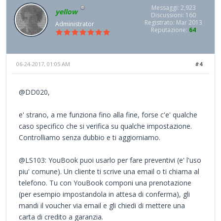
Messaggi: 2,923
yellow
Discussioni: 160
Registrato: Mar 2013
Administrator
Reputazione:
64
06-24-2017, 01:05 AM
#4
@DD020,
e' strano, a me funziona fino alla fine, forse c'e' qualche
caso specifico che si verifica su qualche impostazione.
Controlliamo senza dubbio e ti aggiorniamo.
@LS103: YouBook puoi usarlo per fare preventivi (e' l'uso
piu' comune). Un cliente ti scrive una email o ti chiama al
telefono. Tu con YouBook componi una prenotazione
(per esempio impostandola in attesa di conferma), gli
mandi il voucher via email e gli chiedi di mettere una
carta di credito a garanzia.