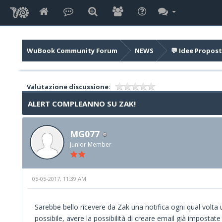
WuBook Community Forum
NEWS
💬 Idee Propost
Valutazione discussione:
ALERT COMPLEANNO SU ZAK!
MG077
Junior Member
05-05-2017, 11:39 AM
Sarebbe bello ricevere da Zak una notifica ogni qual volta 
possibile, avere la possibilità di creare email già impostat