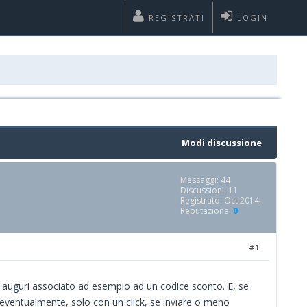
REGISTRATI
LOGIN
Modi discussione
Messaggi: 44
Discussioni: 11
Registrato: Oct 2014
Reputazione:
0
#1
 di auguri associato ad esempio ad un codice sconto. E, se
re eventualmente, solo con un click, se inviare o meno