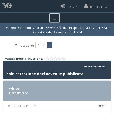
LOGIN
REGISTRATI
>
>
>
WuBook Community Forum
NEWS
💬 Idee Proposte e Discussioni
Zak:
estrazione dati Revenue pubblicata!!
(current)
1
2
3
Precedente
Valutazione discussione:
Modi discussione
Zak: estrazione dati Revenue pubblicata!!
white
Unregistered
01-10-2017, 01:35 PM
#21