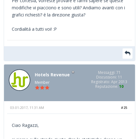
Per cortesia, vorreste provare e farmi sapere se queste
modifiche vi piacciono e sono utili? Andiamo avanti con i
grafici richiesti? é la direzione giusta?
Cordialitá a tutti voi! :P
Messaggi: 71
Hotels Revenue
Discussioni: 11
Registrato: Apr 2013
Member
Reputazione:
10
03-01-2017, 11:31 AM
#25
Ciao Ragazzi,