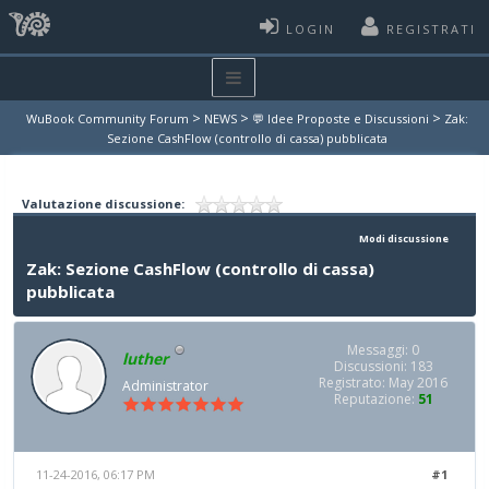
LOGIN
REGISTRATI
>
>
>
WuBook Community Forum
NEWS
💬 Idee Proposte e Discussioni
Zak:
Sezione CashFlow (controllo di cassa) pubblicata
Valutazione discussione:
Modi discussione
Zak: Sezione CashFlow (controllo di cassa)
pubblicata
Messaggi: 0
luther
Discussioni: 183
Registrato: May 2016
Administrator
Reputazione:
51
11-24-2016, 06:17 PM
#1