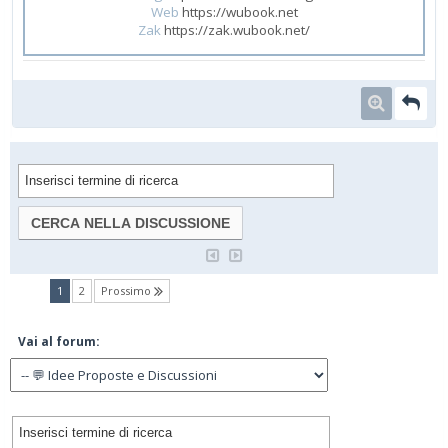
Web
https://wubook.net
Zak
https://zak.wubook.net/
(current)
1
2
Prossimo
Vai al forum: