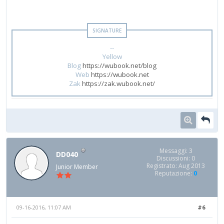
--
Yellow
Blog
https://wubook.net/blog
Web
https://wubook.net
Zak
https://zak.wubook.net/
Messaggi: 3
DD040
Discussioni: 0
Registrato: Aug 2013
Junior Member
Reputazione:
0
09-16-2016, 11:07 AM
#6