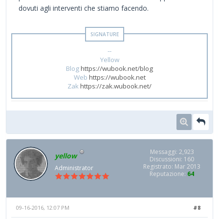
dovuti agli interventi che stiamo facendo.
--
Yellow
Blog
https://wubook.net/blog
Web
https://wubook.net
Zak
https://zak.wubook.net/
Messaggi: 2,923
yellow
Discussioni: 160
Registrato: Mar 2013
Administrator
Reputazione:
64
09-16-2016, 12:07 PM
#8