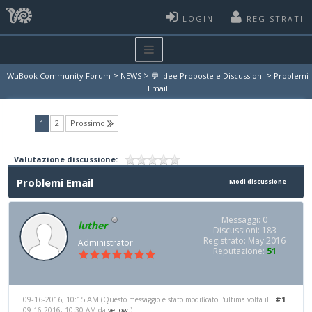
LOGIN
REGISTRATI
>
>
>
WuBook Community Forum
NEWS
💬 Idee Proposte e Discussioni
Problemi
Email
(current)
1
2
Prossimo
Valutazione discussione:
Problemi Email
Modi discussione
Messaggi: 0
luther
Discussioni: 183
Registrato: May 2016
Administrator
Reputazione:
51
09-16-2016, 10:15 AM
#1
(Questo messaggio è stato modificato l'ultima volta il:
09-16-2016, 10:30 AM da
yellow
.)