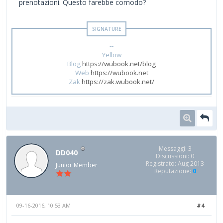
prenotazioni. Questo farebbe comodo?
--
Yellow
Blog
https://wubook.net/blog
Web
https://wubook.net
Zak
https://zak.wubook.net/
Messaggi: 3
DD040
Discussioni: 0
Registrato: Aug 2013
Junior Member
Reputazione:
0
09-16-2016, 10:53 AM
#4