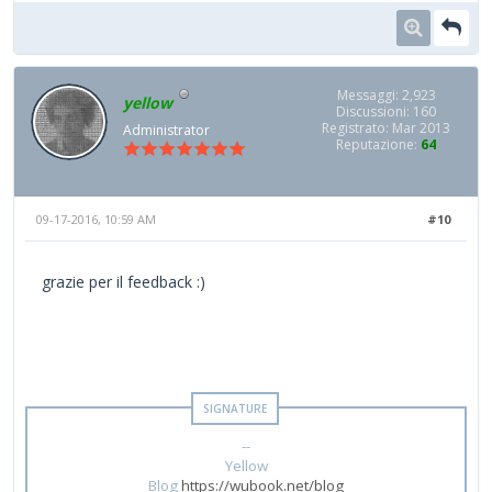
Messaggi: 2,923
yellow
Discussioni: 160
Registrato: Mar 2013
Administrator
Reputazione:
64
09-17-2016, 10:59 AM
#10
grazie per il feedback :)
--
Yellow
Blog
https://wubook.net/blog