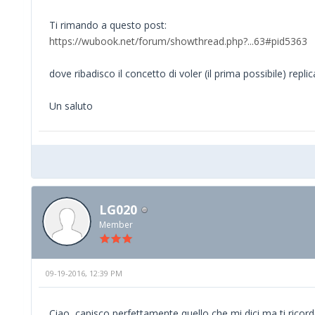
Ti rimando a questo post:
https://wubook.net/forum/showthread.php?...63#pid5363
dove ribadisco il concetto di voler (il prima possibile) rep
Un saluto
LG020
Member
09-19-2016, 12:39 PM
Ciao, capisco perfettamente quello che mi dici ma ti ricordo