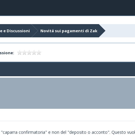
e e Discussioni
Novitá sui pagamenti di Zak
ssione:
ella "caparra confirmatoria" e non del "deposito o acconto". Questo vuo