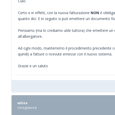
Ciao.
Certo e in effetti, con la nuova fatturazione
NON
é obbliga
quanto dici. E in seguito si può emettere un documento f
Pensiamo (ma lo crediamo utile tuttora) che emettere un d
all'albergatore..
Ad ogni modo, manterremo il procedimento precedente come 
quindi) a fatture o ricevute emesse con il nuovo sistema.
Grazie e un saluto
white
Unregistered