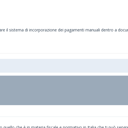
licare il sistema di incorporazione dei pagamenti manuali dentro a docu
 quello che è in materia fiscale e normativo in Italia che ti può servi