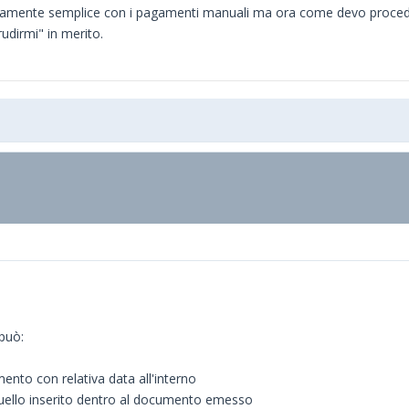
amente semplice con i pagamenti manuali ma ora come devo proced
erudirmi" in merito.
può:
ento con relativa data all'interno
uello inserito dentro al documento emesso