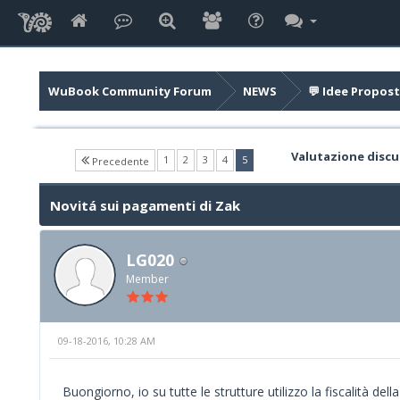
WuBook Community Forum
NEWS
💬 Idee Propost
Valutazione discu
(current)
1
2
3
4
5
Precedente
Novitá sui pagamenti di Zak
LG020
Member
09-18-2016, 10:28 AM
Buongiorno, io su tutte le strutture utilizzo la fiscalità d