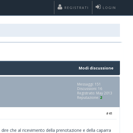
REGISTRATI
LOGIN
Modi discussione
Messaggi: 151
Discussioni: 16
Registrato: May 2013
Reputazione:
2
#41
l dire che al ricevimento della prenotazione e della caparra