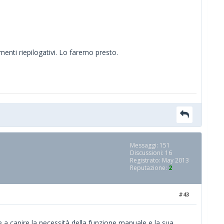
menti riepilogativi. Lo faremo presto.
Messaggi: 151
Discussioni: 16
Registrato: May 2013
Reputazione:
2
#43
re a capire la necessità della funzione manuale e la sua