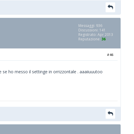
Messaggi: 936
Discussioni: 141
Registrato: Apr 2013
Reputazione:
36
#46
e se ho messo il settinge in orrizzontale . aaaiiuuutoo