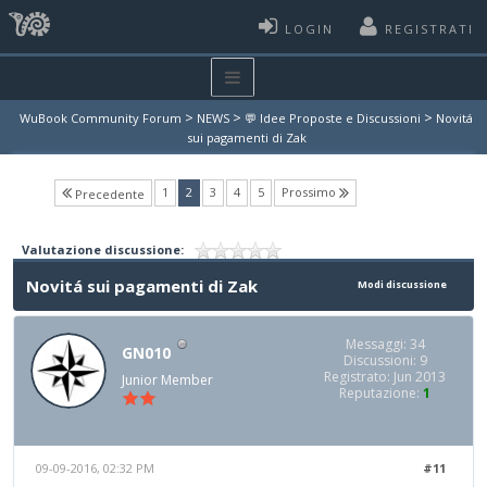
LOGIN
REGISTRATI
>
>
>
WuBook Community Forum
NEWS
💬 Idee Proposte e Discussioni
Novitá
sui pagamenti di Zak
(current)
1
2
3
4
5
Prossimo
Precedente
Valutazione discussione:
Novitá sui pagamenti di Zak
Modi discussione
Messaggi: 34
GN010
Discussioni: 9
Registrato: Jun 2013
Junior Member
Reputazione:
1
09-09-2016, 02:32 PM
#11