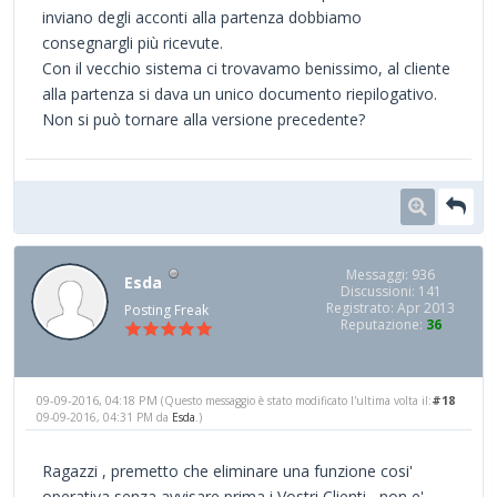
inviano degli acconti alla partenza dobbiamo
consegnargli più ricevute.
Con il vecchio sistema ci trovavamo benissimo, al cliente
alla partenza si dava un unico documento riepilogativo.
Non si può tornare alla versione precedente?
Messaggi: 936
Esda
Discussioni: 141
Registrato: Apr 2013
Posting Freak
Reputazione:
36
09-09-2016, 04:18 PM
#18
(Questo messaggio è stato modificato l'ultima volta il:
09-09-2016, 04:31 PM da
Esda
.)
Ragazzi , premetto che eliminare una funzione cosi'
operativa senza avvisare prima i Vostri Clienti , non e'