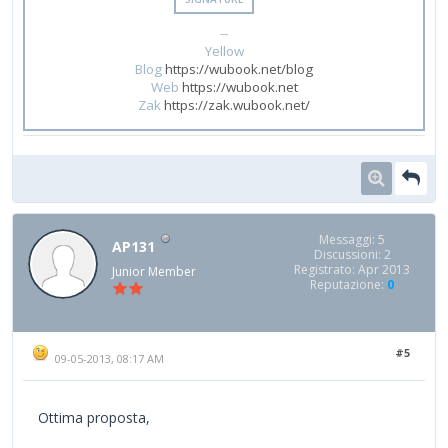
--
Yellow
Blog
https://wubook.net/blog
Web
https://wubook.net
Zak
https://zak.wubook.net/
Messaggi: 5
AP131
Discussioni: 2
Registrato: Apr 2013
Junior Member
Reputazione:
0
#5
09-05-2013, 08:17 AM
Ottima proposta,