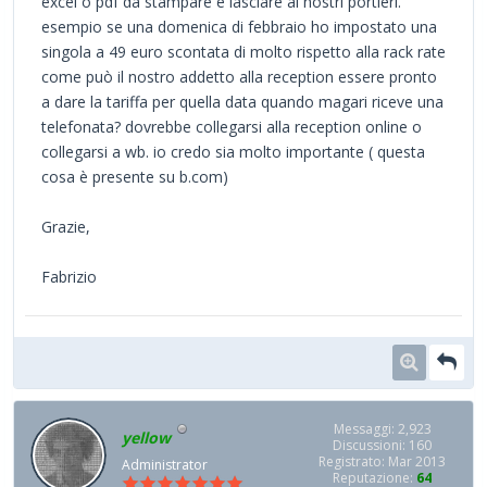
excel o pdf da stampare e lasciare ai nostri portieri.
esempio se una domenica di febbraio ho impostato una
singola a 49 euro scontata di molto rispetto alla rack rate
come può il nostro addetto alla reception essere pronto
a dare la tariffa per quella data quando magari riceve una
telefonata? dovrebbe collegarsi alla reception online o
collegarsi a wb. io credo sia molto importante ( questa
cosa è presente su b.com)
Grazie,
Fabrizio
Messaggi: 2,923
yellow
Discussioni: 160
Registrato: Mar 2013
Administrator
Reputazione:
64