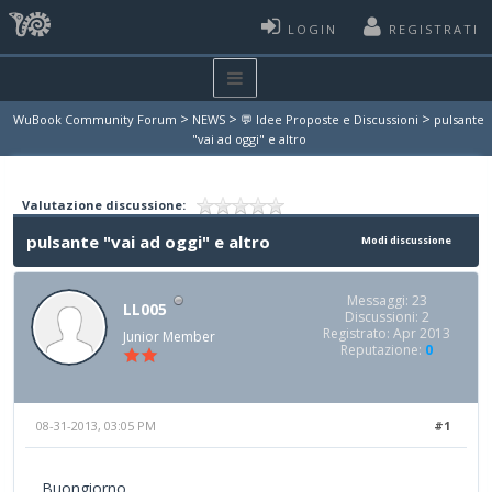
LOGIN
REGISTRATI
>
>
>
WuBook Community Forum
NEWS
💬 Idee Proposte e Discussioni
pulsante
"vai ad oggi" e altro
Valutazione discussione:
pulsante "vai ad oggi" e altro
Modi discussione
Messaggi: 23
LL005
Discussioni: 2
Registrato: Apr 2013
Junior Member
Reputazione:
0
08-31-2013, 03:05 PM
#1
Buongiorno