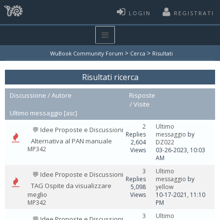
LOGIN
REGISTRATI
>
>
WuBook Community Forum
Cerca
Risultati
Risultati ricerca
Discussione
/
Autore
Risposte
/
Visite
Ultimo messaggio
[
asc
]
2
Ultimo
💬 Idee Proposte e Discussioni
Replies
messaggio
by
Alternativa al PAN manuale
2,604
DZ022
MP342
Views
03-26-2023, 10:03
AM
3
Ultimo
💬 Idee Proposte e Discussioni
Replies
messaggio
by
TAG Ospite da visualizzare
5,098
yellow
meglio
Views
10-17-2021, 11:10
MP342
PM
3
Ultimo
💬 Idee Proposte e Discussioni