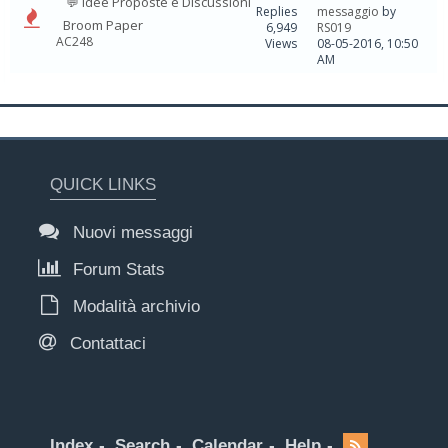
💬 Idee Proposte e Discussioni
Replies
messaggio
by
Broom Paper
6,949
RS019
AC248
Views
08-05-2016, 10:50
AM
QUICK LINKS
Nuovi messaggi
Forum Stats
Modalità archivio
Contattaci
Index
Search
Calendar
Help