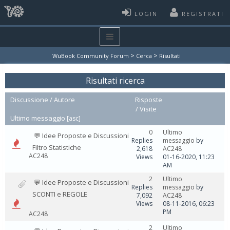
LOGIN
REGISTRATI
>
>
WuBook Community Forum
Cerca
Risultati
Risultati ricerca
Discussione
/
Autore
Risposte
/
Visite
Ultimo messaggio
[
asc
]
0
Ultimo
💬 Idee Proposte e Discussioni
Replies
messaggio
by
Filtro Statistiche
2,618
AC248
AC248
Views
01-16-2020, 11:23
AM
2
Ultimo
💬 Idee Proposte e Discussioni
Replies
messaggio
by
SCONTI e REGOLE
7,092
AC248
Views
08-11-2016, 06:23
PM
AC248
2
Ultimo