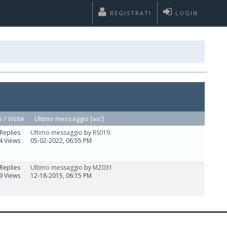
REGISTRATI
LOGIN
e
/
Visite
Ultimo messaggio
[
asc
]
Replies
Ultimo messaggio
by
RS019
4 Views
05-02-2022, 06:55 PM
Replies
Ultimo messaggio
by
MZ031
9 Views
12-18-2015, 06:15 PM