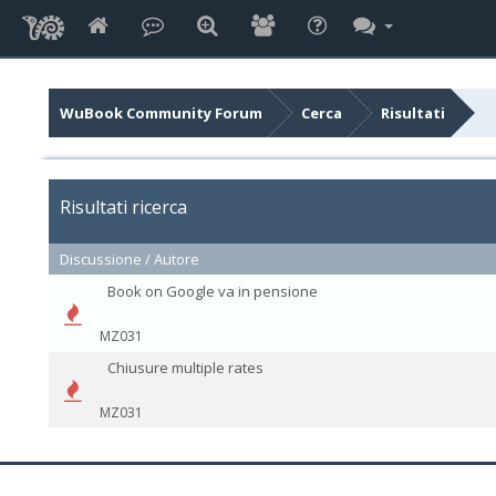
WuBook Community Forum
Cerca
Risultati
Risultati ricerca
Discussione
/
Autore
Book on Google va in pensione
MZ031
Chiusure multiple rates
MZ031