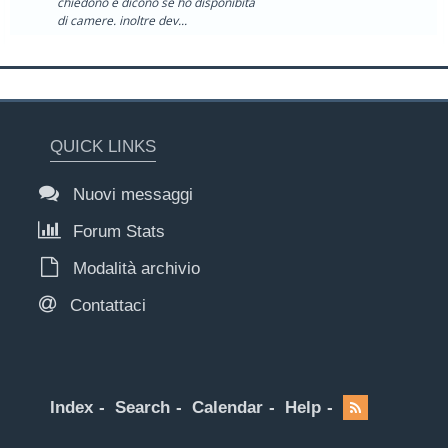
chiedono e dicono se ho disponibita
di camere. inoltre dev...
QUICK LINKS
Nuovi messaggi
Forum Stats
Modalità archivio
Contattaci
Index
Search
Calendar
Help