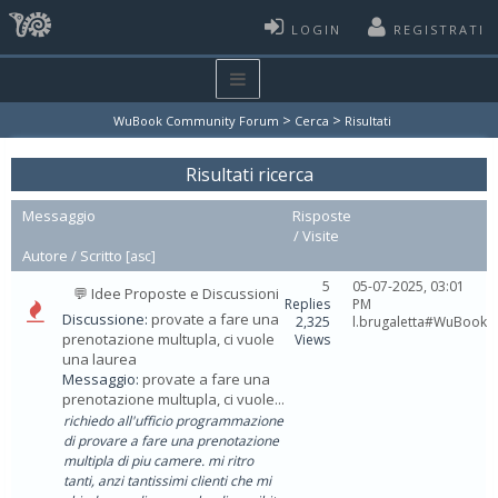
LOGIN
REGISTRATI
>
>
WuBook Community Forum
Cerca
Risultati
Risultati ricerca
Messaggio
Risposte
/
Visite
Autore /
Scritto
[
asc
]
5
05-07-2025, 03:01
💬 Idee Proposte e Discussioni
Replies
PM
Discussione:
provate a fare una
2,325
l.brugaletta#WuBook
prenotazione multupla, ci vuole
Views
una laurea
Messaggio:
provate a fare una
prenotazione multupla, ci vuole...
richiedo all'ufficio programmazione
di provare a fare una prenotazione
multipla di piu camere. mi ritro
tanti, anzi tantissimi clienti che mi