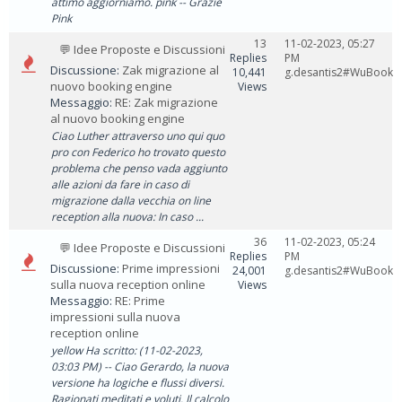
attimo aggiorniamo. pink -- Grazie
Pink
13
11-02-2023, 05:27
💬 Idee Proposte e Discussioni
Replies
PM
Discussione:
Zak migrazione al
10,441
g.desantis2#WuBook
nuovo booking engine
Views
Messaggio:
RE: Zak migrazione
al nuovo booking engine
Ciao Luther attraverso uno qui quo
pro con Federico ho trovato questo
problema che penso vada aggiunto
alle azioni da fare in caso di
migrazione dalla vecchia on line
reception alla nuova: In caso ...
36
11-02-2023, 05:24
💬 Idee Proposte e Discussioni
Replies
PM
Discussione:
Prime impressioni
24,001
g.desantis2#WuBook
sulla nuova reception online
Views
Messaggio:
RE: Prime
impressioni sulla nuova
reception online
yellow Ha scritto: (11-02-2023,
03:03 PM) -- Ciao Gerardo, la nuova
versione ha logiche e flussi diversi.
Ragionati meditati e voluti. Il calcolo