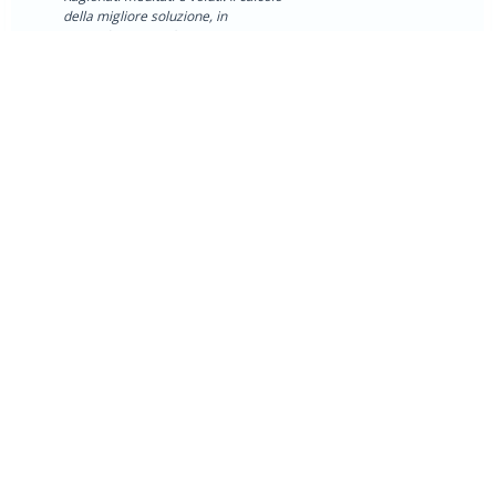
della migliore soluzione, in
particolare (ricordo...
QUICK LINKS
Nuovi messaggi
Forum Stats
Modalità archivio
Contattaci
Index
Search
Calendar
Help