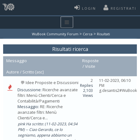
LOGIN
REGISTRATI
>
>
WuBook Community Forum
Cerca
Risultati
Risultati ricerca
Messaggio
Risposte
/
Visite
Autore /
Scritto
[
asc
]
2
11-02-2023, 06:10
💬 Idee Proposte e Discussioni
Replies
PM
Discussione:
Ricerche avanzate
2,103
g.desantis2#WuBook
filtri: Menù Clienti/Cerca e
Views
Contabilità/Pagamenti
Messaggio:
RE: Ricerche
avanzate filtri: Menù
Clienti/Cerca e...
pink Ha scritto: (11-02-2023, 04:34
PM) -- Ciao Gerardo, ce lo
segniamo, appena abbiamo un