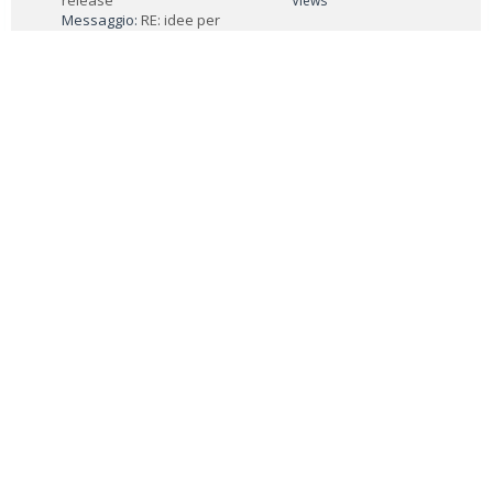
release
Views
Messaggio:
RE: idee per
prossime release
Ampliare/semplificare la sessione
offrerte. Uno sconto in base al
numero di notti, oppure uno sconto
per un determinato periodo !
QUICK LINKS
Nuovi messaggi
Forum Stats
Modalità archivio
Contattaci