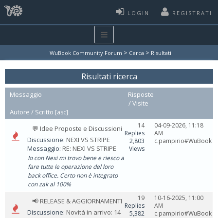
LOGIN
REGISTRATI
>
>
WuBook Community Forum
Cerca
Risultati
Risultati ricerca
Messaggio
Risposte
/
Visite
Autore /
Scritto
[
asc
]
14
04-09-2026, 11:18
💬 Idee Proposte e Discussioni
Replies
AM
Discussione:
NEXI VS STRIPE
2,803
c.pampirio#WuBook
Messaggio:
RE: NEXI VS STRIPE
Views
Io con Nexi mi trovo bene e riesco a
fare tutte le operazione del loro
back office. Certo non è integrato
con zak al 100%
19
10-16-2025, 11:00
📢 RELEASE & AGGIORNAMENTI
Replies
AM
Discussione:
Novità in arrivo: 14
5,382
c.pampirio#WuBook