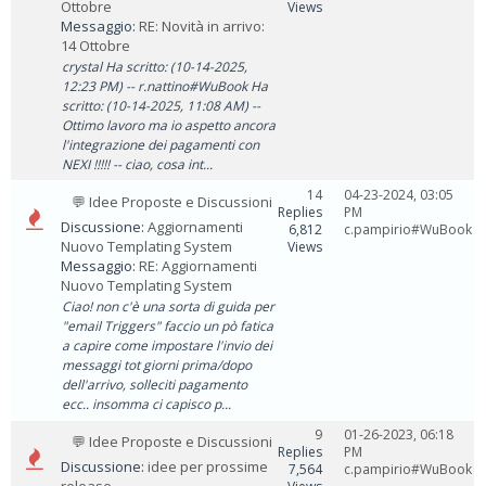
Ottobre
Views
Messaggio:
RE: Novità in arrivo:
14 Ottobre
crystal Ha scritto: (10-14-2025,
12:23 PM) -- r.nattino#WuBook Ha
scritto: (10-14-2025, 11:08 AM) --
Ottimo lavoro ma io aspetto ancora
l'integrazione dei pagamenti con
NEXI !!!!! -- ciao, cosa int...
14
04-23-2024, 03:05
💬 Idee Proposte e Discussioni
Replies
PM
Discussione:
Aggiornamenti
6,812
c.pampirio#WuBook
Nuovo Templating System
Views
Messaggio:
RE: Aggiornamenti
Nuovo Templating System
Ciao! non c'è una sorta di guida per
"email Triggers" faccio un pò fatica
a capire come impostare l'invio dei
messaggi tot giorni prima/dopo
dell'arrivo, solleciti pagamento
ecc.. insomma ci capisco p...
9
01-26-2023, 06:18
💬 Idee Proposte e Discussioni
Replies
PM
Discussione:
idee per prossime
7,564
c.pampirio#WuBook