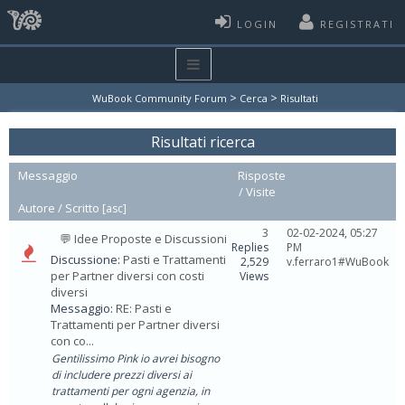
LOGIN
REGISTRATI
>
>
WuBook Community Forum
Cerca
Risultati
Risultati ricerca
Messaggio
Risposte
/
Visite
Autore /
Scritto
[
asc
]
3
02-02-2024, 05:27
💬 Idee Proposte e Discussioni
Replies
PM
Discussione:
Pasti e Trattamenti
2,529
v.ferraro1#WuBook
per Partner diversi con costi
Views
diversi
Messaggio:
RE: Pasti e
Trattamenti per Partner diversi
con co...
Gentilissimo Pink io avrei bisogno
di includere prezzi diversi ai
trattamenti per ogni agenzia, in