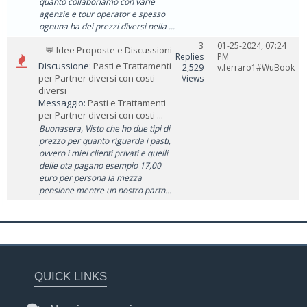
quanto collaboriamo con varie
agenzie e tour operator e spesso
ognuna ha dei prezzi diversi nella ...
3
01-25-2024, 07:24
💬 Idee Proposte e Discussioni
Replies
PM
Discussione:
Pasti e Trattamenti
2,529
v.ferraro1#WuBook
per Partner diversi con costi
Views
diversi
Messaggio:
Pasti e Trattamenti
per Partner diversi con costi ...
Buonasera, Visto che ho due tipi di
prezzo per quanto riguarda i pasti,
ovvero i miei clienti privati e quelli
delle ota pagano esempio 17,00
euro per persona la mezza
pensione mentre un nostro partn...
QUICK LINKS