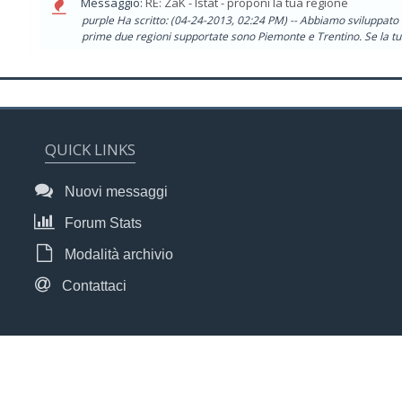
Messaggio:
RE: ZaK - Istat - proponi la tua regione
purple Ha scritto: (04-24-2013, 02:24 PM) -- Abbiamo sviluppato i 
prime due regioni supportate sono Piemonte e Trentino. Se la tua
QUICK LINKS
Nuovi messaggi
Forum Stats
Modalità archivio
Contattaci