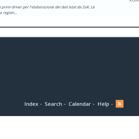
primi driver per l'elaborazione dei dati Istat da ZaK. Le
 region...
Index
Search
Calendar
Help