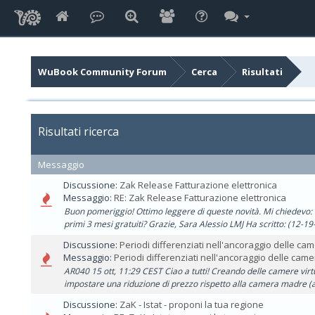
WuBook Community Forum
Cerca
Risultati
Risultati ricerca
Messaggio
Discussione:
Zak Release Fatturazione elettronica
Messaggio:
RE: Zak Release Fatturazione elettronica
Buon pomeriggio! Ottimo leggere di queste novità. Mi chiedevo: q
primi 3 mesi gratuiti? Grazie, Sara Alessio LMJ Ha scritto: (12-19-
Discussione:
Periodi differenziati nell'ancoraggio delle came
Messaggio:
Periodi differenziati nell'ancoraggio delle camer
AR040 15 ott, 11:29 CEST Ciao a tutti! Creando delle camere virt
impostare una riduzione di prezzo rispetto alla camera madre (a 
Discussione:
ZaK - Istat - proponi la tua regione