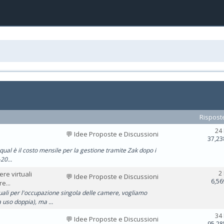
Rispost
24
💬 Idee Proposte e Discussioni
37,23
ual è il costo mensile per la gestione tramite Zak dopo i
20...
2
re virtuali
💬 Idee Proposte e Discussioni
6,56
e...
uali per l'occupazione singola delle camere, vogliamo
uso doppia), ma ...
34
💬 Idee Proposte e Discussioni
95,28