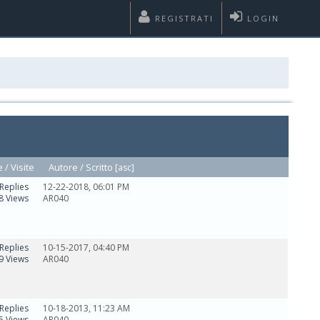
REGISTRATI
LOGIN
e
/
Visite
Autore /
Scritto
[
asc
]
Replies
12-22-2018, 06:01 PM
8 Views
AR040
Replies
10-15-2017, 04:40 PM
9 Views
AR040
Replies
10-18-2013, 11:23 AM
5 Views
AR040