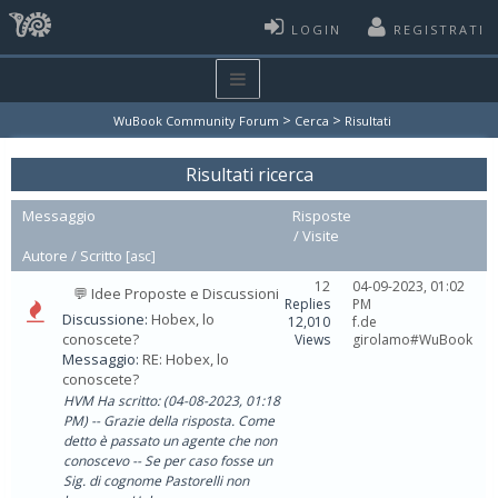
LOGIN
REGISTRATI
>
>
WuBook Community Forum
Cerca
Risultati
Risultati ricerca
Messaggio
Risposte
/
Visite
Autore /
Scritto
[
asc
]
12
04-09-2023, 01:02
💬 Idee Proposte e Discussioni
Replies
PM
Discussione:
Hobex, lo
12,010
f.de
conoscete?
Views
girolamo#WuBook
Messaggio:
RE: Hobex, lo
conoscete?
HVM Ha scritto: (04-08-2023, 01:18
PM) -- Grazie della risposta. Come
detto è passato un agente che non
conoscevo -- Se per caso fosse un
Sig. di cognome Pastorelli non