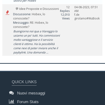
lavora per Hobex
12
04-08-2023, 07:51
💬 Idee Proposte e Discussioni
Replies
AM
Discussione:
Hobex, lo
12,010
f.de
conoscete?
Views
girolamo#WuBook
Messaggio:
RE: Hobex, lo
conoscete?
Buongiorno noi qua a Viareggio lo
usiamo un po' tutti. Ha commissioni
molto vantaggiose e il servizio
clienti è ottimo. Ha la possibilità
come nexi di poter inviare anche il
paybylink. Una domanda ...
QUICK LINKS
Nuovi messaggi
Forum Stats