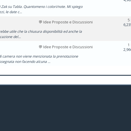
 di Zak su Tabla. Quantomeno i colori/note. Mi spiego
i, le date c...
5
💬 Idee Proposte e Discussioni
6,23
rebbe utile che la chiusura disponibilità ed anche la
cazione del...
1
💬 Idee Proposte e Discussioni
2,96
di camera non viene menzionata la prenotazione
ssegnata non facendo alcuna ...