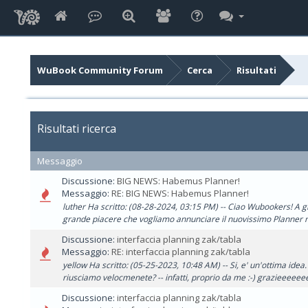
WuBook Community Forum
Cerca
Risultati
Risultati ricerca
Messaggio
Discussione:
BIG NEWS: Habemus Planner!
Messaggio:
RE: BIG NEWS: Habemus Planner!
luther Ha scritto: (08-28-2024, 03:15 PM) -- Ciao Wubookers! A 
grande piacere che vogliamo annunciare il nuovissimo Planner n
Discussione:
interfaccia planning zak/tabla
Messaggio:
RE: interfaccia planning zak/tabla
yellow Ha scritto: (05-25-2023, 10:48 AM) -- Si, e' un'ottima idea.
riusciamo velocmenete? -- infatti, proprio da me :-) grazieeeeee
Discussione:
interfaccia planning zak/tabla