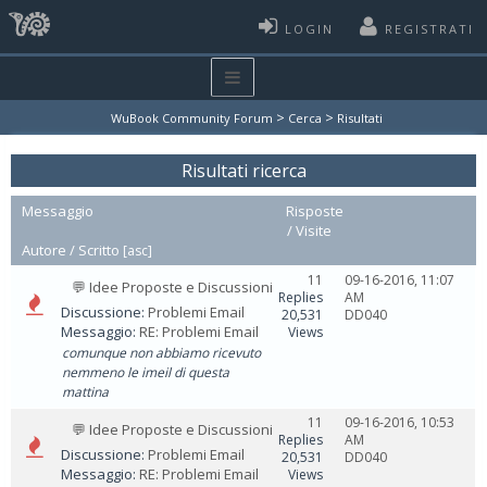
LOGIN
REGISTRATI
>
>
WuBook Community Forum
Cerca
Risultati
Risultati ricerca
Messaggio
Risposte
/
Visite
Autore /
Scritto
[
asc
]
11
09-16-2016, 11:07
💬 Idee Proposte e Discussioni
Replies
AM
Discussione:
Problemi Email
20,531
DD040
Messaggio:
RE: Problemi Email
Views
comunque non abbiamo ricevuto
nemmeno le imeil di questa
mattina
11
09-16-2016, 10:53
💬 Idee Proposte e Discussioni
Replies
AM
Discussione:
Problemi Email
20,531
DD040
Messaggio:
RE: Problemi Email
Views