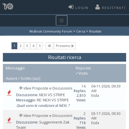
LOGIN
REGISTRATI
>
>
WuBook Community Forum
Cerca
Risultati
…
(current)
1
2
3
4
5
40
Prossimo
Risultati ricerca
Messaggio
Risposte
/
Visite
Autore /
Scritto
[
asc
]
14
04-11-2026, 09:39
💬 Idee Proposte e Discussioni
Replies
AM
Discussione:
NEXI VS STRIPE
2,810
Esda
Messaggio:
RE: NEXI VS STRIPE
Views
Quali sono le condizioni di NEXI. ?
2
03-17-2026, 09:30
💬 Idee Proposte e Discussioni
Replies
AM
Discussione:
Suggerimenti Zak
718
Esda
Team
Views