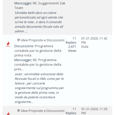
Messaggio:
RE: Suggerimenti Zak
Team
SArebbe bello dare un colore
personalizzato ad ogni utente che
scrive le note , e dare il comando
annulla documento fiscale solo all
admin ....
11
01-21-2026, 11:42
💬 Idee Proposte e Discussioni
Replies
PM
Discussione:
Programma
2,671
Esda
contabile per la gestione della
Views
prima nota
Messaggio:
RE: Programma
contabile per la gestione della
prim...
aiuto : servirebbe estrazione della
Ricevute fiscali in XML come per le
fatture , per caricarle
singolarmente sul programma per
la gestione della prima nota, in
modo da poterle riconciliare
singolarme...
11
01-21-2026, 11:26
💬 Idee Proposte e Discussioni
Replies
PM