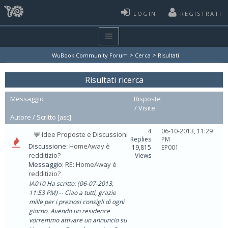
LOGIN
REGISTRATI
>
>
WuBook Community Forum
Cerca
Risultati
Risultati ricerca
Messaggio
Risposte
/
Visite
Autore /
Scritto
[
asc
]
4
06-10-2013, 11:29
💬 Idee Proposte e Discussioni
Replies
PM
Discussione:
HomeAway è
19,815
EP001
redditizio?
Views
Messaggio:
RE: HomeAway è
redditizio?
IA010 Ha scritto: (06-07-2013,
11:53 PM) -- Ciao a tutti, grazie
mille per i preziosi consigli di ogni
giorno. Avendo un residence
vorremmo attivare un annuncio su