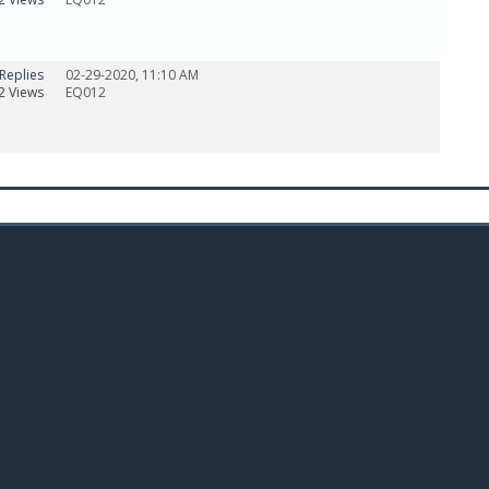
Replies
02-29-2020, 11:10 AM
2 Views
EQ012