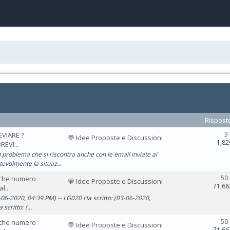
Rispost
3
EVIARE ?
💬 Idee Proposte e Discussioni
1,82
REVI...
roblema che si riscontra anche con le email inviate ai
evolmente la situaz...
50
alche numero
💬 Idee Proposte e Discussioni
71,66
l...
3-06-2020, 04:39 PM) -- LG020 Ha scritto: (03-06-2020,
critto: (...
50
alche numero
💬 Idee Proposte e Discussioni
71,66