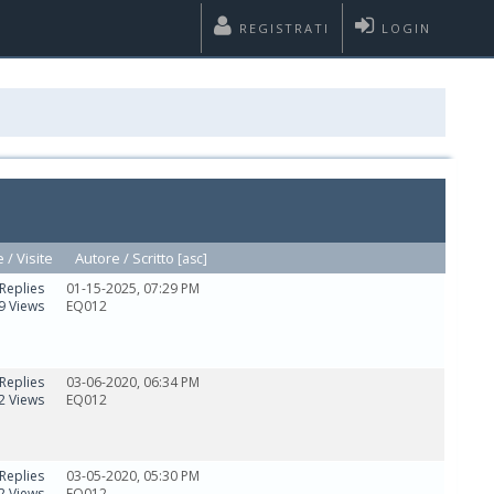
REGISTRATI
LOGIN
e
/
Visite
Autore /
Scritto
[
asc
]
Replies
01-15-2025, 07:29 PM
9 Views
EQ012
Replies
03-06-2020, 06:34 PM
2 Views
EQ012
Replies
03-05-2020, 05:30 PM
2 Views
EQ012