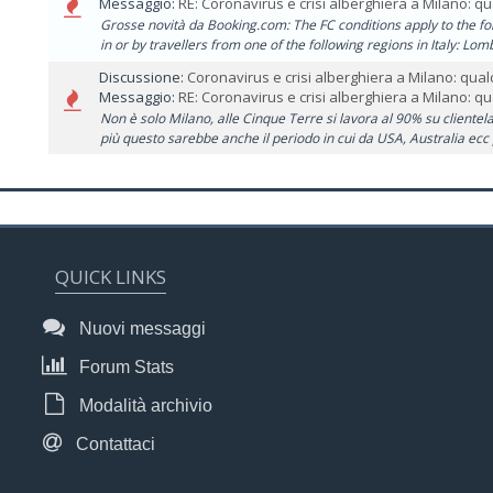
Messaggio:
RE: Coronavirus e crisi alberghiera a Milano: qua
Grosse novità da Booking.com: The FC conditions apply to the fo
in or by travellers from one of the following regions in Italy: Lomb
Discussione:
Coronavirus e crisi alberghiera a Milano: qu
Messaggio:
RE: Coronavirus e crisi alberghiera a Milano: qua
Non è solo Milano, alle Cinque Terre si lavora al 90% su clientela
più questo sarebbe anche il periodo in cui da USA, Australia ec
QUICK LINKS
Nuovi messaggi
Forum Stats
Modalità archivio
Contattaci