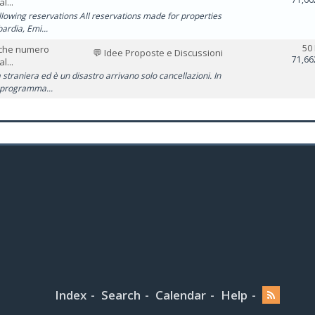
l...
llowing reservations All reservations made for properties
ardia, Emi...
50
alche numero
💬 Idee Proposte e Discussioni
71,66
l...
 straniera ed è un disastro arrivano solo cancellazioni. In
c programma...
Index
Search
Calendar
Help