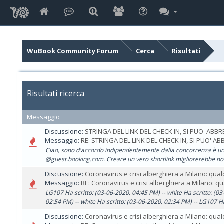
WuBook Community Forum
Cerca
Risultati
Risultati ricerca
Messaggio
Discussione:
STRINGA DEL LINK DEL CHECK IN, SI PUO' ABBR
Messaggio:
RE: STRINGA DEL LINK DEL CHECK IN, SI PUO' ABB
Ciao, sono d'accordo indipendentemente dalla concorrenza è un p
@guest.booking.com. Creare un vero shortlink migliorerebbe not
Discussione:
Coronavirus e crisi alberghiera a Milano: qu
Messaggio:
RE: Coronavirus e crisi alberghiera a Milano: qua
LG107 Ha scritto: (03-06-2020, 04:45 PM) -- white Ha scritto: (0
02:54 PM) -- white Ha scritto: (03-06-2020, 02:34 PM) -- LG107 Ha s
Discussione:
Coronavirus e crisi alberghiera a Milano: qu