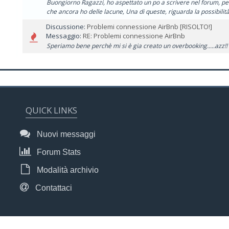
Buongiorno Ragazzi, ho aspettato un po a scrivere nel forum, per
che ancora ho delle lacune, Una di queste, riguarda la possibilità 
Discussione:
Problemi connessione AirBnb [RISOLTO!]
Messaggio:
RE: Problemi connessione AirBnb
Speriamo bene perchè mi si è gia creato un overbooking.....azz!!
QUICK LINKS
Nuovi messaggi
Forum Stats
Modalità archivio
Contattaci