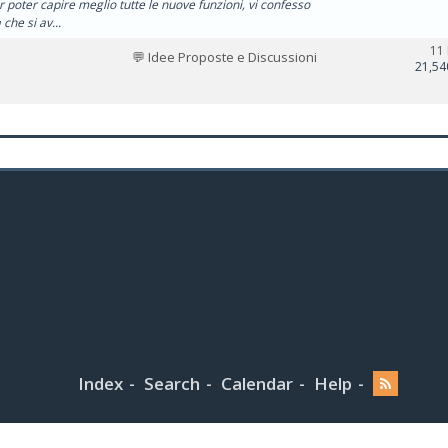
 poter capire meglio tutte le nuove funzioni, vi confesso
che si av...
11
💬 Idee Proposte e Discussioni
21,54
Index
Search
Calendar
Help