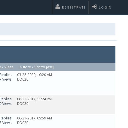
REGISTRATI
LOGIN
e
/
Visite
Autore /
Scritto
[
asc
]
Replies
03-28-2020, 10:20 AM
7 Views
DD020
Replies
06-23-2017, 11:24 PM
9 Views
DD020
Replies
06-21-2017, 09:59 AM
3 Views
DD020