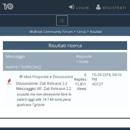
LOGIN
REGISTRATI
>
>
WuBook Community Forum
Cerca
Risultati
Risultati ricerca
Messaggio
Risposte
/
Visite
Autore /
Scritto
[
asc
]
6
10-29-2018, 04:10
💬 Idee Proposte e Discussioni
Replies
PM
Discussione:
Zak Release 2.2
11,811
AD127
Messaggio:
RE: Zak Release 2.2
Views
scusate ma non dovevamo fare lo
switch oggi alle 14 ? Mi sono pesa
qualcosa ? grazie