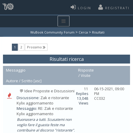
LOGIN
REGISTRATI
>
>
WuBook Community Forum
Cerca
Risultati
(current)
1
2
Prossimo
Risultati ricerca
Messaggio
Risposte
/
Visite
Autore /
Scritto
[
asc
]
11
06-15-2021, 09:00
💬 Idee Proposte e Discussioni
Replies
PM
Discussione:
Zak e ristorante
13,048
CC032
Kylix aggiornamento
Views
Messaggio:
RE: Zak e ristorante
Kylix aggiornamento
Buonasera a tutti. Scusatemi non
voglio fare il guasta feste ma
contribuire al discorso "ristorante".