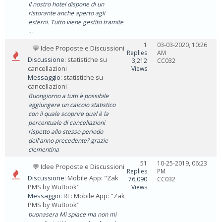
Il nostro hotel dispone di un
ristorante anche aperto agli
esterni. Tutto viene gestito tramite
...
1
03-03-2020, 10:26
💬 Idee Proposte e Discussioni
Replies
AM
Discussione:
statistiche su
3,212
CC032
cancellazioni
Views
Messaggio:
statistiche su
cancellazioni
Buongiorno a tutti è possibile
aggiungere un calcolo statistico
con il quale scoprire qual è la
percentuale di cancellazioni
rispetto allo stesso periodo
dell'anno precedente? grazie
clementina
51
10-25-2019, 06:23
💬 Idee Proposte e Discussioni
Replies
PM
Discussione:
Mobile App: "Zak
76,090
CC032
PMS by WuBook"
Views
Messaggio:
RE: Mobile App: "Zak
PMS by WuBook"
buonasera Mi spiace ma non mi