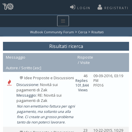
LOGIN
REGISTRATI
>
>
WuBook Community Forum
Cerca
Risultati
Risultati ricerca
Messaggio
Risposte
/
Visite
Autore /
Scritto
[
asc
]
46
09-09-2016, 03:19
💬 Idee Proposte e Discussioni
Replies
PM
Discussione:
Novitá sui
101,844
PF016
pagamenti di Zak
Views
Messaggio:
RE: Novitá sui
pagamenti di Zak
Noi non emettiamo fattura per ogni
pagamento, ma soltanto una alla
fine. Ci create un grosso problema
tanto da non poterci lavorare.
23
10-22-2015, 10:29