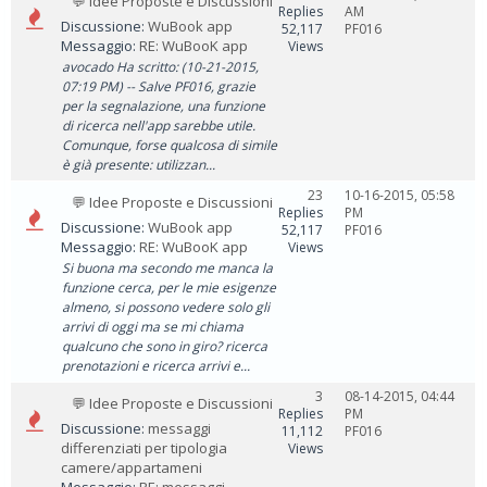
💬 Idee Proposte e Discussioni
Replies
AM
Discussione:
WuBook app
52,117
PF016
Messaggio:
RE: WuBooK app
Views
avocado Ha scritto: (10-21-2015,
07:19 PM) -- Salve PF016, grazie
per la segnalazione, una funzione
di ricerca nell'app sarebbe utile.
Comunque, forse qualcosa di simile
è già presente: utilizzan...
23
10-16-2015, 05:58
💬 Idee Proposte e Discussioni
Replies
PM
Discussione:
WuBook app
52,117
PF016
Messaggio:
RE: WuBooK app
Views
Si buona ma secondo me manca la
funzione cerca, per le mie esigenze
almeno, si possono vedere solo gli
arrivi di oggi ma se mi chiama
qualcuno che sono in giro? ricerca
prenotazioni e ricerca arrivi e...
3
08-14-2015, 04:44
💬 Idee Proposte e Discussioni
Replies
PM
Discussione:
messaggi
11,112
PF016
differenziati per tipologia
Views
camere/appartameni