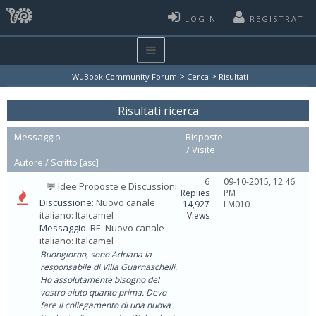
LOGIN
REGISTRATI
>
>
WuBook Community Forum
Cerca
Risultati
Risultati ricerca
Messaggio
Risposte
/
Visite
Autore /
Scritto
[
asc
]
6
09-10-2015, 12:46
💬 Idee Proposte e Discussioni
Replies
PM
Discussione:
Nuovo canale
14,927
LM010
italiano: Italcamel
Views
Messaggio:
RE: Nuovo canale
italiano: Italcamel
Buongiorno, sono Adriana la
responsabile di Villa Guarnaschelli.
Ho assolutamente bisogno del
vostro aiuto quanto prima. Devo
fare il collegamento di una nuova