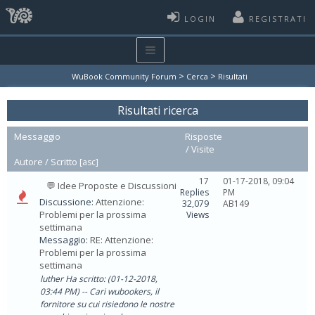
LOGIN
REGISTRATI
>
>
WuBook Community Forum
Cerca
Risultati
Risultati ricerca
Messaggio
Risposte
/
Visite
Autore /
Scritto
[
asc
]
17
01-17-2018, 09:04
💬 Idee Proposte e Discussioni
Replies
PM
Discussione:
Attenzione:
32,079
AB149
Problemi per la prossima
Views
settimana
Messaggio:
RE: Attenzione:
Problemi per la prossima
settimana
luther Ha scritto: (01-12-2018,
03:44 PM) -- Cari wubookers, il
fornitore su cui risiedono le nostre