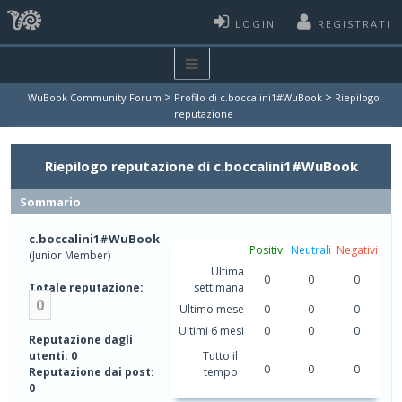
LOGIN
REGISTRATI
>
>
WuBook Community Forum
Profilo di c.boccalini1#WuBook
Riepilogo
reputazione
Riepilogo reputazione di c.boccalini1#WuBook
Sommario
c.boccalini1#WuBook
Positivi
Neutrali
Negativi
(Junior Member)
Ultima
0
0
0
Totale reputazione:
settimana
0
Ultimo mese
0
0
0
Ultimi 6 mesi
0
0
0
Reputazione dagli
utenti: 0
Tutto il
0
0
0
Reputazione dai post:
tempo
0