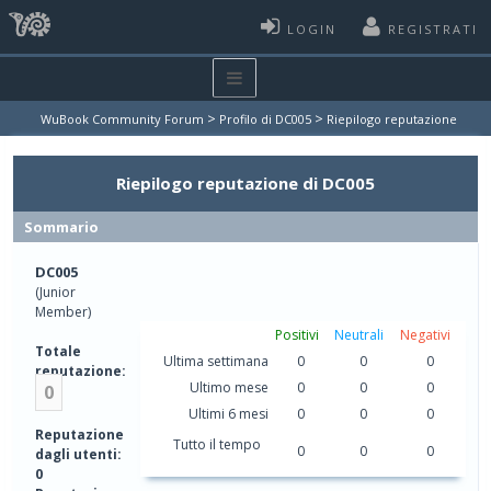
LOGIN
REGISTRATI
>
>
WuBook Community Forum
Profilo di DC005
Riepilogo reputazione
Riepilogo reputazione di DC005
Sommario
DC005
(Junior
Member)
Positivi
Neutrali
Negativi
Totale
Ultima settimana
0
0
0
reputazione:
Ultimo mese
0
0
0
0
Ultimi 6 mesi
0
0
0
Reputazione
Tutto il tempo
0
0
0
dagli utenti:
0