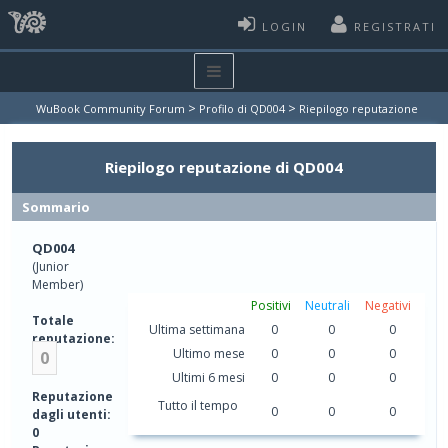
LOGIN
REGISTRATI
>
>
WuBook Community Forum
Profilo di QD004
Riepilogo reputazione
Riepilogo reputazione di QD004
Sommario
QD004
(Junior
Member)
Positivi
Neutrali
Negativi
Totale
Ultima settimana
0
0
0
reputazione:
Ultimo mese
0
0
0
0
Ultimi 6 mesi
0
0
0
Reputazione
Tutto il tempo
0
0
0
dagli utenti:
0