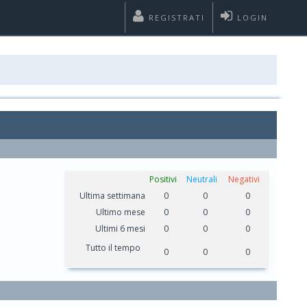
REGISTRATI
LOGIN
Positivi
Neutrali
Negativi
Ultima settimana
0
0
0
Ultimo mese
0
0
0
Ultimi 6 mesi
0
0
0
Tutto il tempo
0
0
0