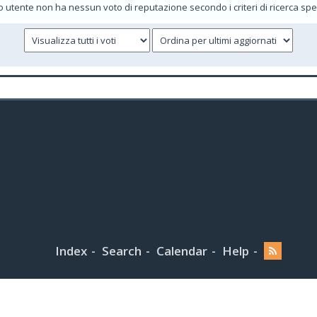
 utente non ha nessun voto di reputazione secondo i criteri di ricerca speci
Index
Search
Calendar
Help