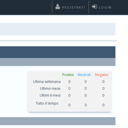
REGISTRATI
LOGIN
Positivi
Neutrali
Negativi
Ultima settimana
0
0
0
Ultimo mese
0
0
0
Ultimi 6 mesi
0
0
0
Tutto il tempo
0
0
0