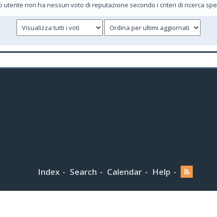
 utente non ha nessun voto di reputazione secondo i criteri di ricerca speci
Index
Search
Calendar
Help